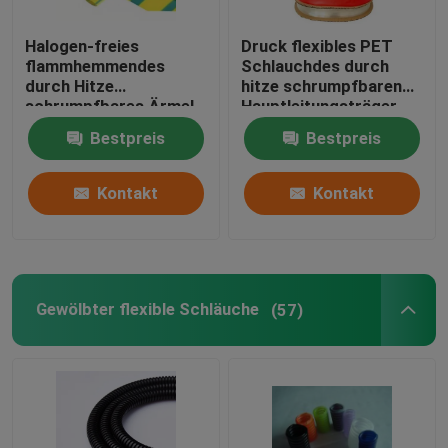
Halogen-freies
Druck flexibles PET
flammhemmendes
Schlauchdes durch
durch Hitze
hitze schrumpfbaren
schrumpfbares Ärmel-
Hauptleitungsträger-
Schlauch-PET 1,0 -
Isolierrohrs
Bestpreis
Bestpreis
250mm
Kontakt
Kontakt
Gewölbter flexible Schläuche
(57)