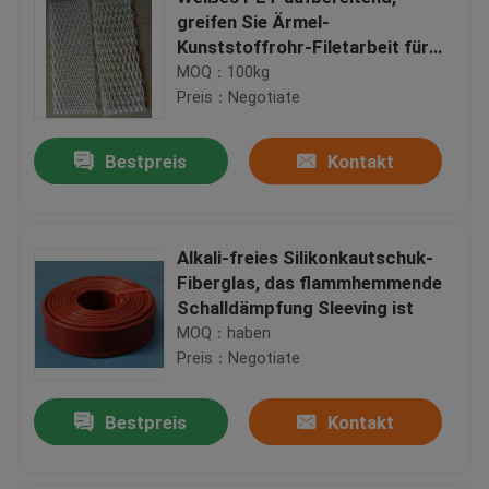
greifen Sie Ärmel-
Kunststoffrohr-Filetarbeit für
Wein-Flasche/Frucht ineinander
MOQ：100kg
Preis：Negotiate
Bestpreis
Kontakt
Alkali-freies Silikonkautschuk-
Fiberglas, das flammhemmende
Schalldämpfung Sleeving ist
MOQ：haben
Preis：Negotiate
Bestpreis
Kontakt