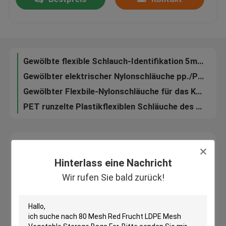
Pp. runzelten flexible Schlauchwellschlauch-Dichtungsart Spannung <10KV
Flammen Sie Retardent gewellten flexiblen Schläuche für Maschinerie/Elektrogeräte
Fabrik-Ausflug
Flexible gewölbte elektrische Leitungsrohre, Plastikschlauchleitung
Pp. schlitzten Wand gewellten Webstuhl-Schläuche, flexibles gewölbtes Rohr der schwarzen Bälge auf
Gewölbte flexible Schlauch-Identifikation 5mm | 48mm Größe für Kabel- und Drahtmanagement
Qualitätskontrolle
Gewölbter elektrischer Nylonschläuche pp./PET/PA Materialärmel
Gewölbter Flexbile-Nylonschläuche für das Kabel schützend für Protect Drähte
Treten Sie mit uns in Verbindung
PET runzelte Plastikflexiblen Schläuche des draht-Schutzes pp./PA gewellte Ärmel
Fordern Sie ein Zitat
Hinterlass eine Nachricht
Flexibler PVC-Schläuche
Hinterlass eine Nachricht
Wir rufen Sie bald zurück!
Wir rufen Sie bald zurück!
durch Hitze schrumpfbares Rohr
Gewölbter flexible Schläuche