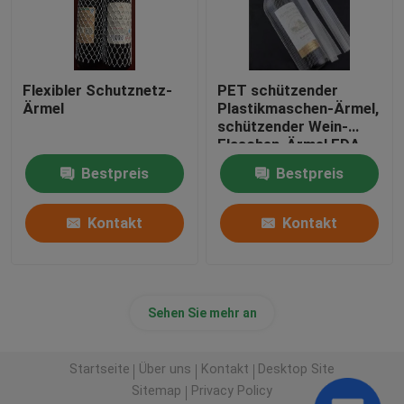
Flexibler Schutznetz-
PET schützender
Ärmel
Plastikmaschen-Ärmel,
schützender Wein-
Flaschen-Ärmel FDA-
gebilligt
Bestpreis
Bestpreis
Kontakt
Kontakt
Sehen Sie mehr an
Startseite
Über uns
Kontakt
Desktop Site
Sitemap
Privacy Policy