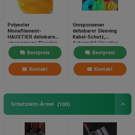
Polyester
Umsponnener
Monafilament-
dehnbarer Sleeving
HAUSTIER dehnbare
Kabel-Schutz,
umsponnene Sleeving
Automobil-Haustier-
Kabel-Schutzhüllen
dehnbares
Bestpreis
Bestpreis
umsponnenes Sleeving
Schwarzes
Kontakt
Kontakt
Schutznetz-Ärmel
(100)