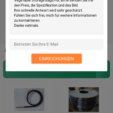
HAUSTIER dehnbares umsponnenes Sleeving
Schutznetz-Ärmel
Maschen-Filetarbeits-Taschen
ANDERE KATEGORIEN AUS UNS
EINREICHUNGEN
NICHTGEWEBTE TASCHE
Flexibler PVC-Schläuche
(44)
Kabel-Maschen-Ärmel
Angelruten-Handschuh
Selbst, der Sleeving einwickelt