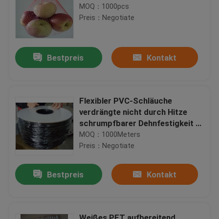
MOQ：1000pcs
Preis：Negotiate
Bestpreis
Kontakt
Flexibler PVC-Schläuche
verdrängte nicht durch Hitze
schrumpfbarer Dehnfestigkeit ≥
10,41 Mpa
MOQ：1000Meters
Preis：Negotiate
Bestpreis
Kontakt
Weißes PET aufbereitend,