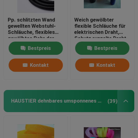
Pp. schlitzten Wand
Weich gewölbter
gewellten Webstuhl-
flexible Schläuche für
Schläuche, flexibles
elektrischen Draht,
gewölbtes Rohr der
Schutz runzelte Draht-
schwarzen Bälge auf
Ärmel
Bestpreis
Bestpreis
Kontakt
Kontakt
HAUSTIER dehnbares umsponnenes Sleeving
(39)