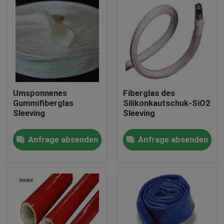
Umsponnenes
Fiberglas des
Gummifiberglas
Silikonkautschuk-SiO2
Sleeving
Sleeving
Anfrage absenden
Anfrage absenden
Haus
Produkte
Über uns