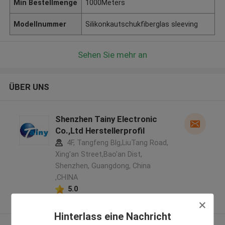
Min Bestellmenge
1000Meters
Modellnummer
Silikonkautschukfiberglas sleeving
Sehen Sie mehr an
ÜBER UNS
Shenzhen Tainy Electronic
Co.,Ltd Herstellerprofil
4F, Tangfeng Blg,LiuTang Road,
Xing'an Street,Bao'an Dist,
Shenzhen, Guangdong, China
,CHINA
5.0
Überprüfter Lieferant
Hinterlass eine Nachricht