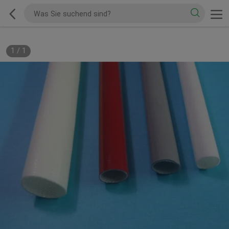
1
/
1