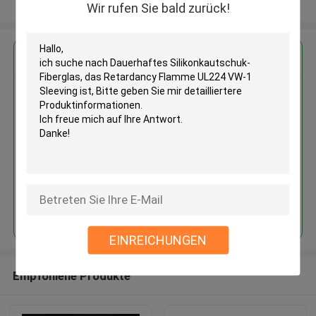
Sehen Sie mehr an
Wir rufen Sie bald zurück!
Erhalten Sie den besten Preis für
Dauerhaftes Silikonkautschuk-
Fiberglas, das Retardancy
Flamme UL224 VW-1 Sleeving
ist
Fortsetzen
EINREICHUNGEN
Empfohlene Produkte