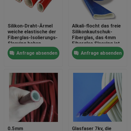
Fabrik-Ausflug
Silikon-Draht-Ärmel
Alkali-flocht das freie
weiche elastische der
Silikonkautschuk-
Qualitätskontrolle
Fiberglas-Isolierungs-
Fiberglas, das 4mm
Sleeving hohen
Fiberglas Sleeving ist,
Temperatur
Sleeving
Anfrage absenden
Anfrage absenden
Treten Sie mit uns in Verbindung
Fordern Sie ein Zitat
Flexibler PVC-Schläuche
durch Hitze schrumpfbares Rohr
Gewölbter flexible Schläuche
0.5mm
Glasfaser 7kv, die