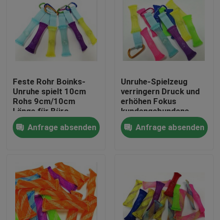
Feste Rohr Boinks-
Unruhe-Spielzeug
Unruhe spielt 10cm
verringern Druck und
Rohs 9cm/10cm
erhöhen Fokus
Länge für Büro
kundengebundene
Länge
Anfrage absenden
Anfrage absenden
Haus
Produkte
Über uns