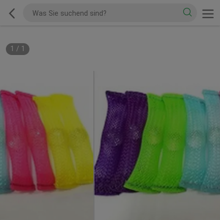
1
/
1