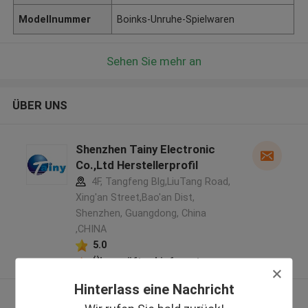
Modellnummer
Boinks-Unruhe-Spielwaren
Sehen Sie mehr an
ÜBER UNS
Shenzhen Tainy Electronic
Co.,Ltd Herstellerprofil
4F, Tangfeng Blg,LiuTang Road,
Xing'an Street,Bao'an Dist,
Shenzhen, Guangdong, China
,CHINA
5.0
Überprüfter Lieferant
Hinterlass eine Nachricht
Sehen Sie mehr an