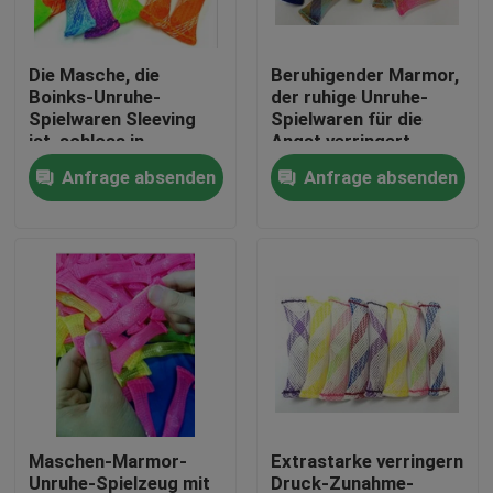
Fabrik-Ausflug
Die Masche, die
Beruhigender Marmor,
Boinks-Unruhe-
der ruhige Unruhe-
Spielwaren Sleeving
Spielwaren für die
Qualitätskontrolle
ist, schloss in
Angst verringert
gesponnener Breite
Druck mit ADHD und
Anfrage absenden
Anfrage absenden
des Plastik3cm ein
Autismus hält
Treten Sie mit uns in Verbindung
Fordern Sie ein Zitat
Flexibler PVC-Schläuche
durch Hitze schrumpfbares Rohr
Maschen-Marmor-
Extrastarke verringern
Gewölbter flexible Schläuche
Unruhe-Spielzeug mit
Druck-Zunahme-