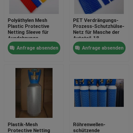
Fabrik-Ausflug
Polyäthylen Mesh
PET Verdrängungs-
Plastic Protective
Prozess-Schutzhülse-
Netting Sleeve für
Netz für Masche der
Qualitätskontrolle
Ausdehnungs-
Autoteil-18
Flaschen-Metallteile
Anfrage absenden
Anfrage absenden
Treten Sie mit uns in Verbindung
Fordern Sie ein Zitat
Flexibler PVC-Schläuche
durch Hitze schrumpfbares Rohr
Plastik-Mesh
Röhrenwellen-
Gewölbter flexible Schläuche
Protective Netting
schützende