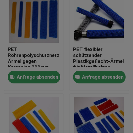
PET
PET flexibler
Röhrenpolyschutznetz-
schützender
Ärmel gegen
Plastikgeflecht-Ärmel
Korrosion 200mm
für Metallbolzen
Anfrage absenden
Anfrage absenden
Haus
Produkte
Über uns