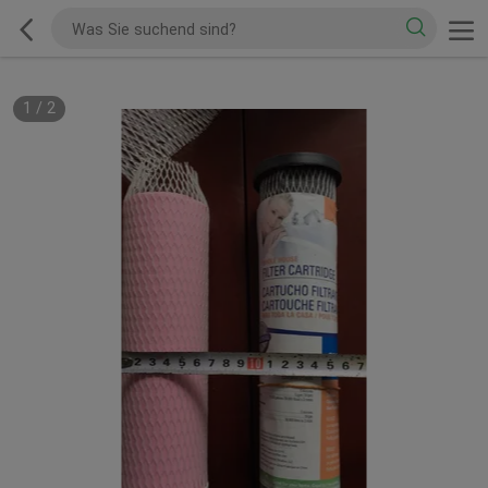
1
/
2