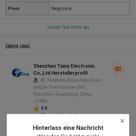
Preis
Negotiate
Sehen Sie mehr an
ÜBER UNS
Shenzhen Tainy Electronic
Co.,Ltd Herstellerprofil
4F, Tangfeng Blg,LiuTang Road,
Xing'an Street,Bao'an Dist,
Shenzhen, Guangdong, China
,CHINA
5.0
Überprüfter Lieferant
Hinterlass eine Nachricht
Sehen Sie mehr an