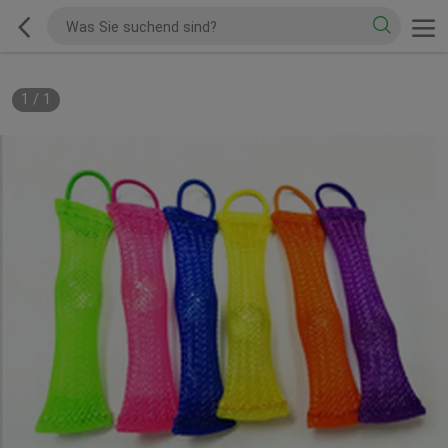
1
/
1