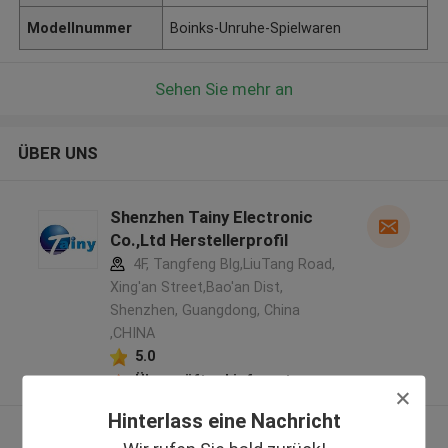
Modellnummer
Boinks-Unruhe-Spielwaren
Sehen Sie mehr an
ÜBER UNS
Shenzhen Tainy Electronic
Co.,Ltd Herstellerprofil
4F, Tangfeng Blg,LiuTang Road,
Xing'an Street,Bao'an Dist,
Shenzhen, Guangdong, China
,CHINA
5.0
Überprüfter Lieferant
Hinterlass eine Nachricht
Sehen Sie mehr an