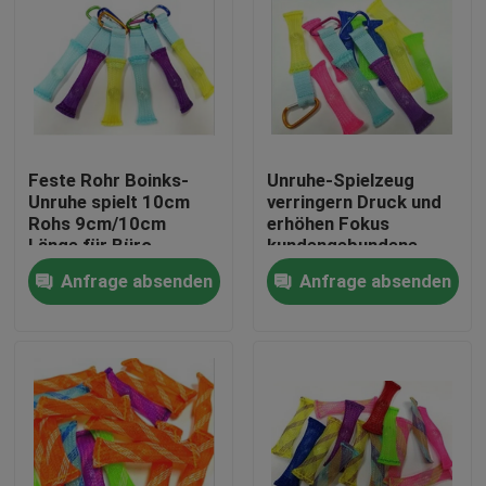
Feste Rohr Boinks-
Unruhe-Spielzeug
Unruhe spielt 10cm
verringern Druck und
Rohs 9cm/10cm
erhöhen Fokus
Länge für Büro
kundengebundene
Länge
Anfrage absenden
Anfrage absenden
Haus
Produkte
Über uns