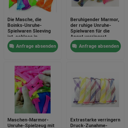
Fabrik-Ausflug
Die Masche, die
Beruhigender Marmor,
Boinks-Unruhe-
der ruhige Unruhe-
Spielwaren Sleeving
Spielwaren für die
Qualitätskontrolle
ist, schloss in
Angst verringert
gesponnener Breite
Druck mit ADHD und
Anfrage absenden
Anfrage absenden
des Plastik3cm ein
Autismus hält
Treten Sie mit uns in Verbindung
Fordern Sie ein Zitat
Flexibler PVC-Schläuche
durch Hitze schrumpfbares Rohr
Maschen-Marmor-
Extrastarke verringern
Gewölbter flexible Schläuche
Unruhe-Spielzeug mit
Druck-Zunahme-