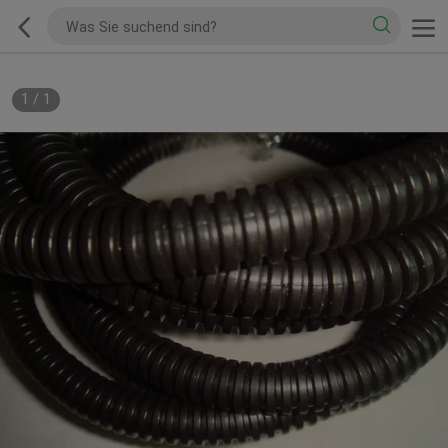
1
/
1