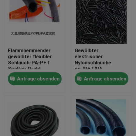
Flammhemmender
Gewölbter
gewölbter flexibler
elektrischer
Schlauch-PA-PET
Nylonschläuche
Spalten-Draht-
pp./PET/PA
Webstuhl-Schläuche
Materialärmel
Anfrage absenden
Anfrage absenden
Haus
Produkte
Über uns