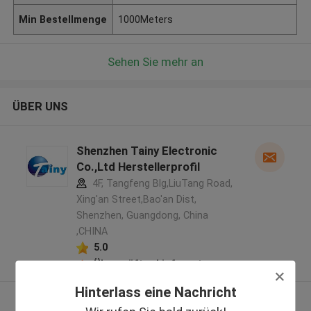
Min Bestellmenge
1000Meters
Sehen Sie mehr an
ÜBER UNS
Shenzhen Tainy Electronic
Co.,Ltd Herstellerprofil
4F, Tangfeng Blg,LiuTang Road,
Xing'an Street,Bao'an Dist,
Shenzhen, Guangdong, China
,CHINA
5.0
Überprüfter Lieferant
Hinterlass eine Nachricht
Sehen Sie mehr an