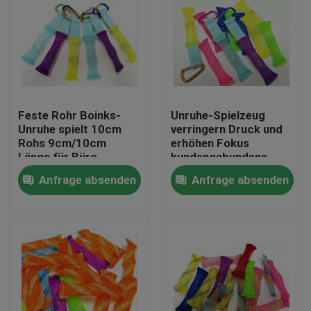
Feste Rohr Boinks-
Unruhe-Spielzeug
Unruhe spielt 10cm
verringern Druck und
Rohs 9cm/10cm
erhöhen Fokus
Länge für Büro
kundengebundene
Länge
Anfrage absenden
Anfrage absenden
Haus
Produkte
Über uns