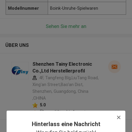
Modellnummer
Boink-Unruhe-Spielwaren
Sehen Sie mehr an
ÜBER UNS
Shenzhen Tainy Electronic
Co.,Ltd Herstellerprofil
4F, Tangfeng Blg,LiuTang Road,
Xing'an Street,Bao'an Dist,
Shenzhen, Guangdong, China
,CHINA
5.0
Überprüfter Lieferant
Hinterlass eine Nachricht
Sehen Sie mehr an