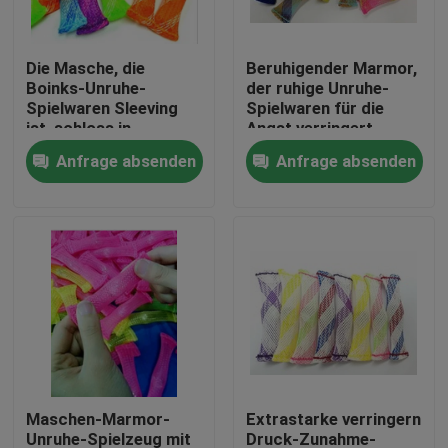
Fabrik-Ausflug
Die Masche, die
Beruhigender Marmor,
Boinks-Unruhe-
der ruhige Unruhe-
Spielwaren Sleeving
Spielwaren für die
Qualitätskontrolle
ist, schloss in
Angst verringert
gesponnener Breite
Druck mit ADHD und
Anfrage absenden
Anfrage absenden
des Plastik3cm ein
Autismus hält
Treten Sie mit uns in Verbindung
Fordern Sie ein Zitat
Flexibler PVC-Schläuche
durch Hitze schrumpfbares Rohr
Maschen-Marmor-
Extrastarke verringern
Gewölbter flexible Schläuche
Unruhe-Spielzeug mit
Druck-Zunahme-