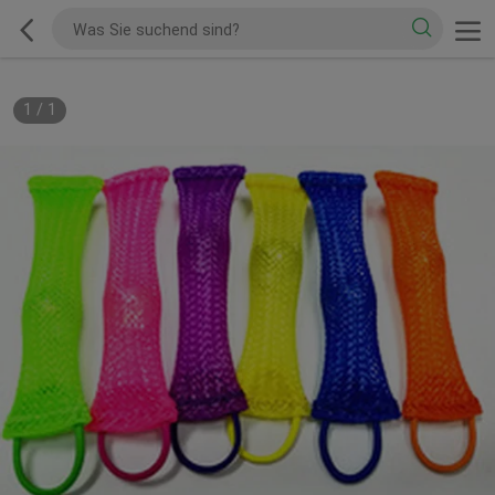
1
/
1