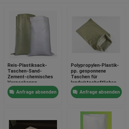
Reis-Plastiksack-
Polypropylen-Plastik-
Taschen-Sand-
pp. gesponnene
Zement-chemisches
Taschen für
Verpackenpp.
landwirtschaftliches
gesponnenes
25kg 50kg 100gsm
Haus
Anfrage absenden
Anfrage absenden
Polyäthylen
Produkte
Über uns