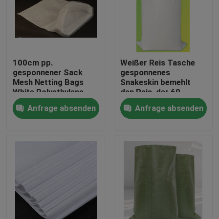
Fabrik-Ausflug
Qualitätskontrolle
100cm pp.
Weißer Reis Tasche
gesponnener Sack
gesponnenes
Mesh Netting Bags
Snakeskin bemehlt
Treten Sie mit uns in Verbindung
White Polyethylene
den Reis, der 60
recyclebar
Kilogramm
Anfrage absenden
Anfrage absenden
Ladenverpackt
Fordern Sie ein Zitat
Flexibler PVC-Schläuche
durch Hitze schrumpfbares Rohr
Gewölbter flexible Schläuche