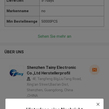
Lieferzeit
5-7days
Markenname
no
Min Bestellmenge
50000PCS
Sehen Sie mehr an
ÜBER UNS
Shenzhen Tainy Electronic
Co.,Ltd Herstellerprofil
4F, Tangfeng Blg,LiuTang Road,
Xing'an Street,Bao'an Dist,
Shenzhen, Guangdong, China
,CHINA
5.0
Überprüfter Lieferant