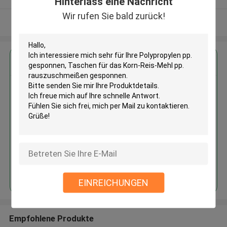
Hinterlass eine Nachricht
Wir rufen Sie bald zurück!
Sehen Sie mehr an
Erhalten Sie den besten Preis für
Polypropylen pp. gesponnen,
Taschen für das Korn-Reis-Mehl
pp. rauszuschmeißen
gesponnen
Fortsetzen
EINREICHUNGEN
Empfohlene Produkte