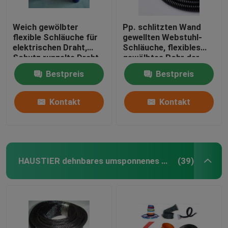
Weich gewölbter
Pp. schlitzten Wand
flexible Schläuche für
gewellten Webstuhl-
elektrischen Draht,
Schläuche, flexibles
Schutz runzelte Draht-
gewölbtes Rohr der
Ärmel
schwarzen Bälge auf
Bestpreis
Bestpreis
Kontakt
Kontakt
HAUSTIER dehnbares umsponnenes Sleeving
(39)