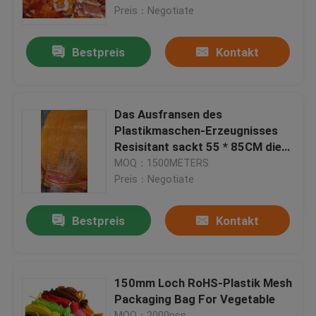
Preis：Negotiate
Fabrik-Ausflug
Bestpreis
Kontakt
Qualitätskontrolle
Das Ausfransen des
Treten Sie mit uns in Verbindung
Plastikmaschen-Erzeugnisses
Resisitant sackt 55 * 85CM die
Größe für Früchte ein
MOQ：1500METERS
Fordern Sie ein Zitat
Preis：Negotiate
Flexibler PVC-Schläuche
Bestpreis
Kontakt
durch Hitze schrumpfbares Rohr
150mm Loch RoHS-Plastik Mesh
Packaging Bag For Vegetable
Gewölbter flexible Schläuche
MOQ：2000pcs