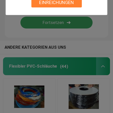
EINREICHUNGEN
flexibler Silikonschläuche
Silikonkautschukfiberglas sleeving
Textilgewebtes material
ANDERE KATEGORIEN AUS UNS
Miezekatze Boinks
Flexibler PVC-Schläuche
(44)
Boinks-Unruhe-Spielwaren