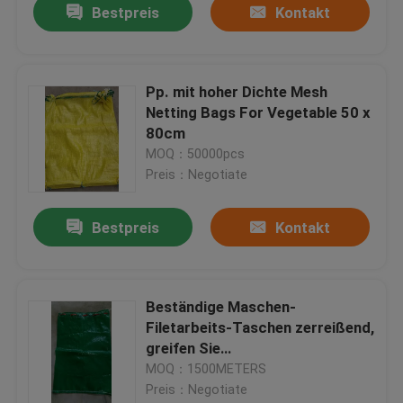
Bestpreis
Kontakt
Pp. mit hoher Dichte Mesh
Netting Bags For Vegetable 50 x
80cm
MOQ：50000pcs
Preis：Negotiate
Bestpreis
Kontakt
Beständige Maschen-
Filetarbeits-Taschen zerreißend,
greifen Sie
Gemüsespeichertaschen mit
MOQ：1500METERS
grüner Farbe ineinander
Preis：Negotiate