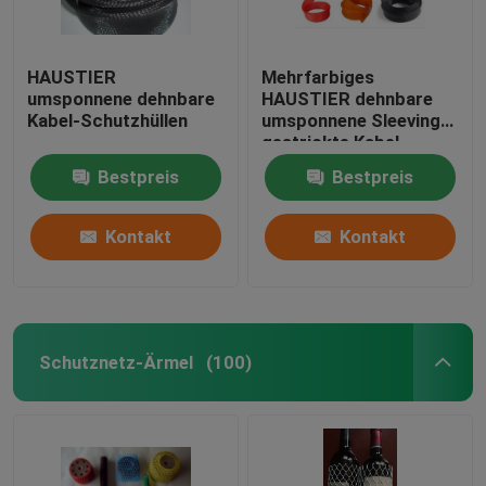
HAUSTIER
Mehrfarbiges
umsponnene dehnbare
HAUSTIER dehnbare
Kabel-Schutzhüllen
umsponnene Sleeving
gestrickte Kabel-
Socken
Bestpreis
Bestpreis
Kontakt
Kontakt
Schutznetz-Ärmel
(100)