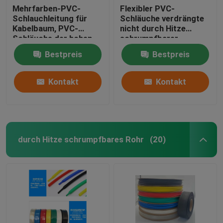
Mehrfarben-PVC-
Flexibler PVC-
Schlauchleitung für
Schläuche verdrängte
Kabelbaum, PVC-
nicht durch Hitze
Schläuche der hohen
schrumpfbarer
Temperatur
Dehnfestigkeit ≥ 10,41
Bestpreis
Bestpreis
Mpa
Kontakt
Kontakt
durch Hitze schrumpfbares Rohr
(20)