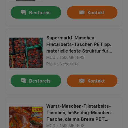
Bestpreis
Kontakt
Supermarkt-Maschen-
Filetarbeits-Taschen PET pp.
materielle feste Struktur für
weichschalige Schildkröte
MOQ：1500METERS
Preis：Negotiate
Bestpreis
Kontakt
Haus
Wurst-Maschen-Filetarbeits-
Produkte
Taschen, heiße dag-Maschen-
Tasche, die mit Breite PET
Material-4.5cm verpackt
Über uns
MOQ：1500METERS