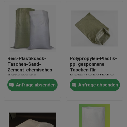
Reis-Plastiksack-
Polypropylen-Plastik-
Taschen-Sand-
pp. gesponnene
Zement-chemisches
Taschen für
Verpackenpp.
landwirtschaftliches
gesponnenes
25kg 50kg 100gsm
Anfrage absenden
Anfrage absenden
Polyäthylen
Haus
Produkte
Über uns