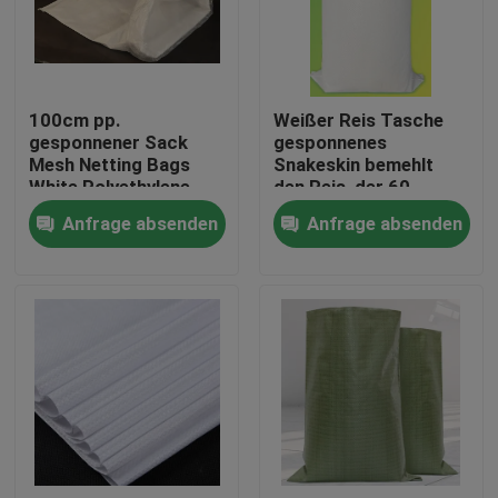
Fabrik-Ausflug
100cm pp.
Weißer Reis Tasche
Qualitätskontrolle
gesponnener Sack
gesponnenes
Mesh Netting Bags
Snakeskin bemehlt
White Polyethylene
den Reis, der 60
Treten Sie mit uns in Verbindung
recyclebar
Kilogramm
Anfrage absenden
Anfrage absenden
Ladenverpackt
Fordern Sie ein Zitat
Flexibler PVC-Schläuche
durch Hitze schrumpfbares Rohr
Gewölbter flexible Schläuche