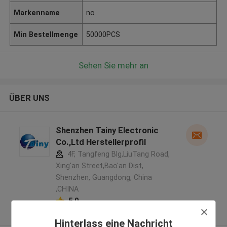
Markenname
no
Min Bestellmenge
50000PCS
Sehen Sie mehr an
ÜBER UNS
Shenzhen Tainy Electronic
Co.,Ltd Herstellerprofil
4F, Tangfeng Blg,LiuTang Road,
Xing'an Street,Bao'an Dist,
Shenzhen, Guangdong, China
,CHINA
5.0
Überprüfter Lieferant
Hinterlass eine Nachricht