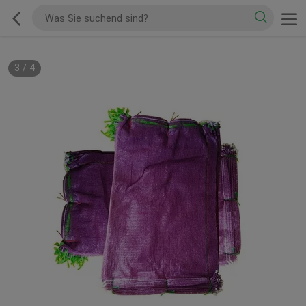
3
/
4