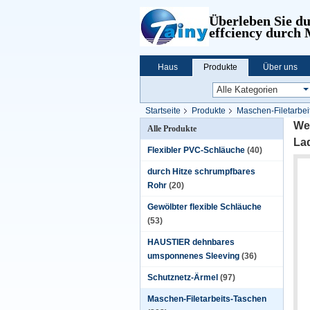
Überleben Sie d
effciency durch
Haus
Produkte
Über uns
Startseite
Produkte
Maschen-Filetarbei
We
Alle Produkte
La
Flexibler PVC-Schläuche
(40)
durch Hitze schrumpfbares
Rohr
(20)
Gewölbter flexible Schläuche
(53)
HAUSTIER dehnbares
umsponnenes Sleeving
(36)
Schutznetz-Ärmel
(97)
Maschen-Filetarbeits-Taschen