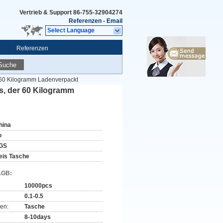
Vertrieb & Support
86-755-32904274
Referenzen
-
Email
Select Language
Referenzen
Suche
 60 Kilogramm Ladenverpackt
, der 60 Kilogramm
hina
o
GS
eis Tasche
AGB:
10000pcs
0.1-0.5
en:
Tasche
8-10days