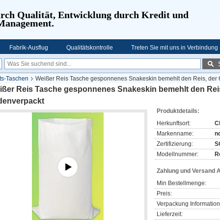
urch Qualität, Entwicklung durch Kredit und
 Management.
Fabrik-Ausflug
Qualitätskontrolle
Treten Sie mit uns in Verbindung
ts-Taschen
Weißer Reis Tasche gesponnenes Snakeskin bemehlt den Reis, der
ißer Reis Tasche gesponnenes Snakeskin bemehlt den Reis
denverpackt
Produktdetails:
Herkunftsort:
C
Markenname:
n
Zertifizierung:
S
Modellnummer:
R
Zahlung und Versand 
Min Bestellmenge:
Preis:
Verpackung Information
Lieferzeit: