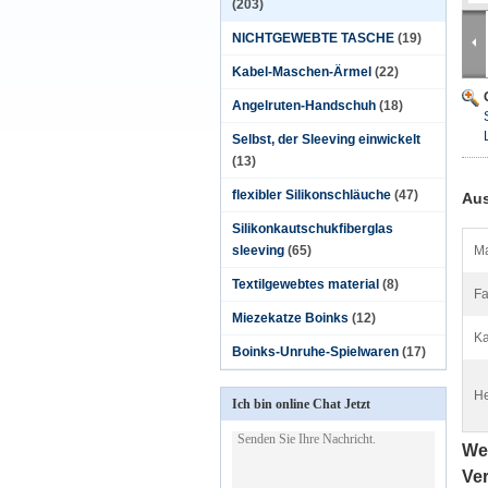
(203)
NICHTGEWEBTE TASCHE
(19)
Kabel-Maschen-Ärmel
(22)
Angelruten-Handschuh
(18)
Selbst, der Sleeving einwickelt
(13)
flexibler Silikonschläuche
(47)
Aus
Silikonkautschukfiberglas
sleeving
(65)
Ma
Textilgewebtes material
(8)
Fa
Miezekatze Boinks
(12)
Ka
Boinks-Unruhe-Spielwaren
(17)
He
Ich bin online Chat Jetzt
We
Ve