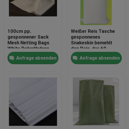
Fabrik-Ausflug
100cm pp.
Weißer Reis Tasche
Qualitätskontrolle
gesponnener Sack
gesponnenes
Mesh Netting Bags
Snakeskin bemehlt
White Polyethylene
den Reis, der 60
Treten Sie mit uns in Verbindung
recyclebar
Kilogramm
Anfrage absenden
Anfrage absenden
Ladenverpackt
Fordern Sie ein Zitat
Flexibler PVC-Schläuche
durch Hitze schrumpfbares Rohr
Gewölbter flexible Schläuche