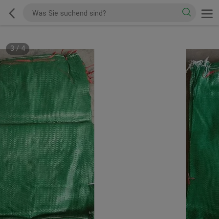
3
/
4