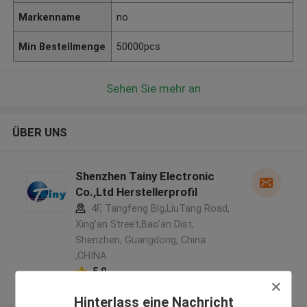
Markenname
no
Min Bestellmenge
50000pcs
Sehen Sie mehr an
ÜBER UNS
Shenzhen Tainy Electronic
Co.,Ltd Herstellerprofil
4F, Tangfeng Blg,LiuTang Road,
Xing'an Street,Bao'an Dist,
Shenzhen, Guangdong, China
,CHINA
5.0
Überprüfter Lieferant
Hinterlass eine Nachricht