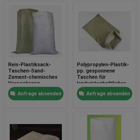
Reis-Plastiksack-
Polypropylen-Plastik-
Taschen-Sand-
pp. gesponnene
Zement-chemisches
Taschen für
Verpackenpp.
landwirtschaftliches
gesponnenes
25kg 50kg 100gsm
Anfrage absenden
Anfrage absenden
Polyäthylen
Haus
Produkte
Über uns