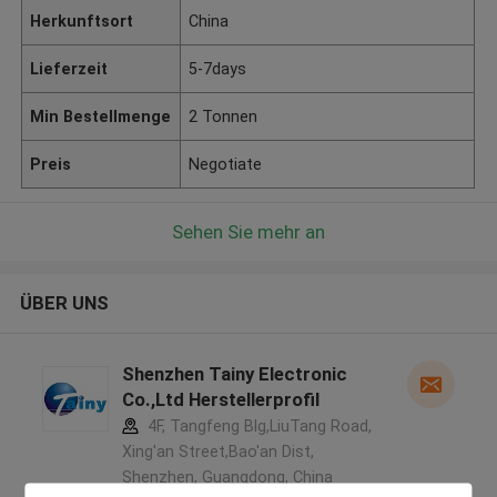
Herkunftsort
China
Lieferzeit
5-7days
Min Bestellmenge
2 Tonnen
Preis
Negotiate
Sehen Sie mehr an
ÜBER UNS
Shenzhen Tainy Electronic
Co.,Ltd Herstellerprofil
4F, Tangfeng Blg,LiuTang Road,
Xing'an Street,Bao'an Dist,
Shenzhen, Guangdong, China