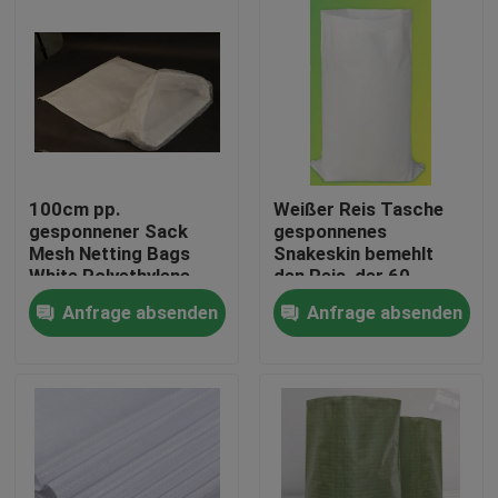
Fabrik-Ausflug
Qualitätskontrolle
Treten Sie mit uns in Verbindung
100cm pp.
Weißer Reis Tasche
gesponnener Sack
gesponnenes
Mesh Netting Bags
Snakeskin bemehlt
Fordern Sie ein Zitat
White Polyethylene
den Reis, der 60
recyclebar
Kilogramm
Anfrage absenden
Anfrage absenden
Ladenverpackt
Flexibler PVC-Schläuche
durch Hitze schrumpfbares Rohr
Gewölbter flexible Schläuche