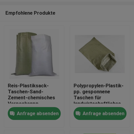
Empfohlene Produkte
Reis-Plastiksack-
Polypropylen-Plastik-
Taschen-Sand-
pp. gesponnene
Haus
Zement-chemisches
Taschen für
Verpackenpp.
landwirtschaftliches
gesponnenes
25kg 50kg 100gsm
Anfrage absenden
Anfrage absenden
Produkte
Polyäthylen
Über uns