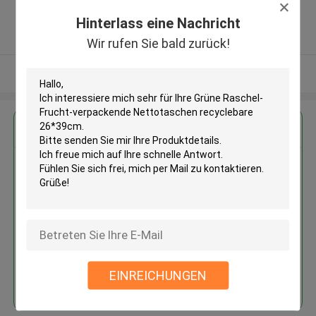
,CHINA
Hinterlass eine Nachricht
5.0
Überprüfter Lieferant
Wir rufen Sie bald zurück!
Sehen Sie mehr an
Erhalten Sie den besten Preis für
Grüne Raschel-Frucht-
verpackende Nettotaschen
recyclebare 26*39cm
EINREICHUNGEN
Fortsetzen