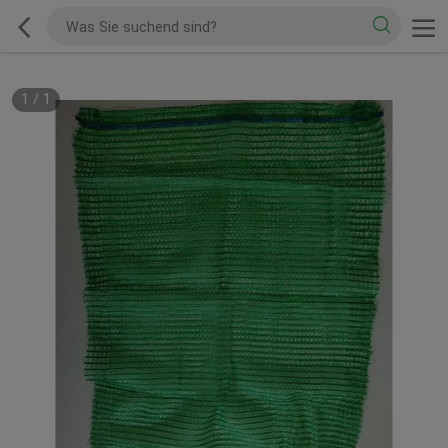
1
/
1