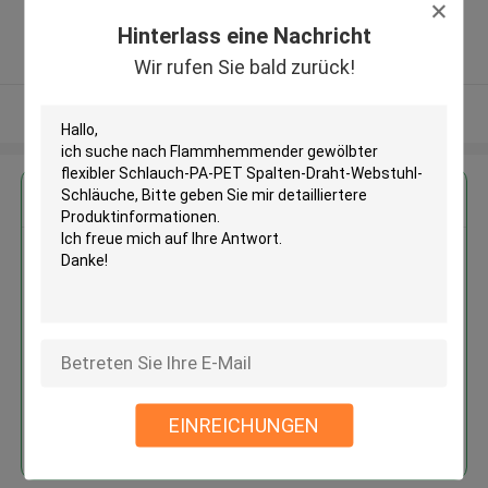
,CHINA
Hinterlass eine Nachricht
5.0
Überprüfter Lieferant
Wir rufen Sie bald zurück!
Sehen Sie mehr an
Erhalten Sie den besten Preis für
Flammhemmender gewölbter
flexibler Schlauch-PA-PET
Spalten-Draht-Webstuhl-
Schläuche
EINREICHUNGEN
Fortsetzen