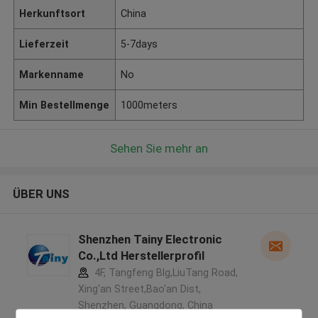
Herkunftsort
China
Lieferzeit
5-7days
Markenname
No
Min Bestellmenge
1000meters
Sehen Sie mehr an
ÜBER UNS
Shenzhen Tainy Electronic
Co.,Ltd Herstellerprofil
4F, Tangfeng Blg,LiuTang Road,
Xing'an Street,Bao'an Dist,
Shenzhen, Guangdong, China