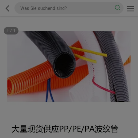
1
/
1