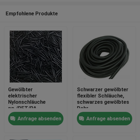
Empfohlene Produkte
Gewölbter
Schwarzer gewölbter
elektrischer
flexibler Schläuche,
Haus
Nylonschläuche
schwarzes gewölbtes
pp./PET/PA
Rohr-
Materialärmel
feuerbeständiger
Anfrage absenden
Anfrage absenden
Produkte
Schlauch
Über uns