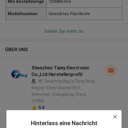
Min Bestellmenge
1000Meters
Modellnummer
Gewölbtes Plastikrohr
Sehen Sie mehr an
ÜBER UNS
Shenzhen Tainy Electronic
Co.,Ltd Herstellerprofil
4F, Tangfeng Blg,LiuTang Road,
Xing'an Street,Bao'an Dist,
Shenzhen, Guangdong, China
,CHINA
5.0
Überprüfter Lieferant
Hinterlass eine Nachricht