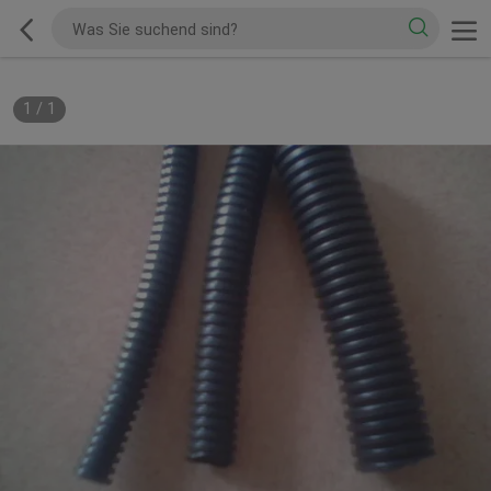
1
/
1