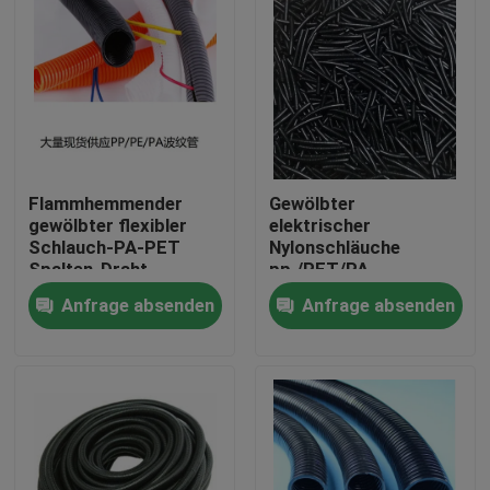
Flammhemmender
Gewölbter
gewölbter flexibler
elektrischer
Schlauch-PA-PET
Nylonschläuche
Spalten-Draht-
pp./PET/PA
Webstuhl-Schläuche
Materialärmel
Anfrage absenden
Anfrage absenden
Haus
Produkte
Über uns