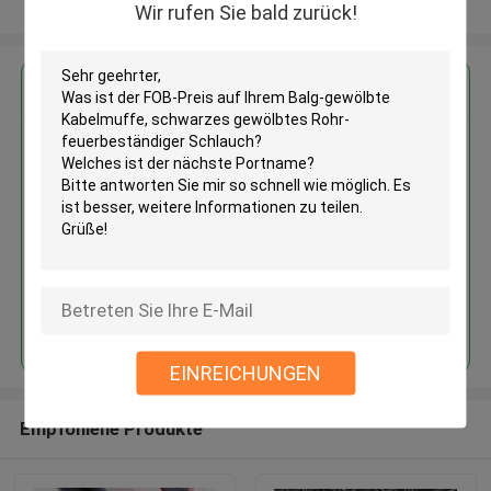
Sehen Sie mehr an
Wir rufen Sie bald zurück!
Erhalten Sie den besten Preis für
Balg-gewölbte Kabelmuffe,
schwarzes gewölbtes Rohr-
feuerbeständiger Schlauch
Fortsetzen
EINREICHUNGEN
Empfohlene Produkte