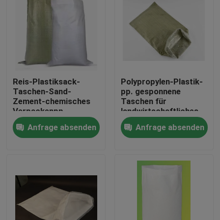
Reis-Plastiksack-
Polypropylen-Plastik-
Taschen-Sand-
pp. gesponnene
Zement-chemisches
Taschen für
Verpackenpp.
landwirtschaftliches
gesponnenes
25kg 50kg 100gsm
Anfrage absenden
Anfrage absenden
Polyäthylen
Haus
Produkte
Über uns