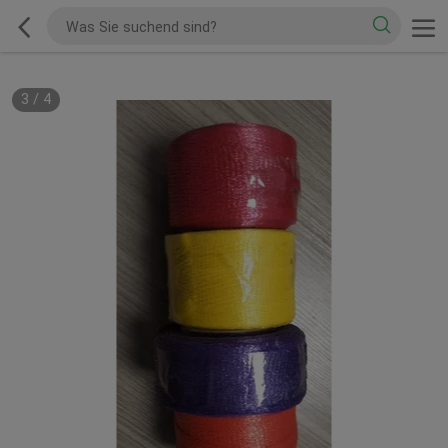
3
/
4