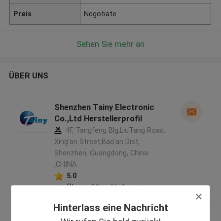
Preis
Negotiate
Sehen Sie mehr an
ÜBER UNS
Shenzhen Tainy Electronic
Co.,Ltd Herstellerprofil
4F, Tangfeng Blg,LiuTang Road,
Xing'an Street,Bao'an Dist,
Shenzhen, Guangdong, China
,CHINA
5.0
Überprüfter Lieferant
Hinterlass eine Nachricht
Sehen Sie mehr an