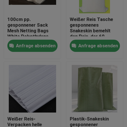
Fabrik-Ausflug
100cm pp.
Weißer Reis Tasche
gesponnener Sack
gesponnenes
Mesh Netting Bags
Snakeskin bemehlt
Qualitätskontrolle
White Polyethylene
den Reis, der 60
recyclebar
Kilogramm
Anfrage absenden
Anfrage absenden
Ladenverpackt
Treten Sie mit uns in Verbindung
Fordern Sie ein Zitat
Flexibler PVC-Schläuche
durch Hitze schrumpfbares Rohr
Weißer Reis-
Plastik-Snakeskin
Gewölbter flexible Schläuche
Verpacken helle
gesponnener