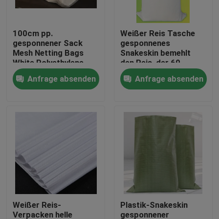
Fabrik-Ausflug
100cm pp.
Weißer Reis Tasche
gesponnener Sack
gesponnenes
Mesh Netting Bags
Snakeskin bemehlt
Qualitätskontrolle
White Polyethylene
den Reis, der 60
recyclebar
Kilogramm
Anfrage absenden
Anfrage absenden
Ladenverpackt
Treten Sie mit uns in Verbindung
Fordern Sie ein Zitat
Flexibler PVC-Schläuche
durch Hitze schrumpfbares Rohr
Weißer Reis-
Plastik-Snakeskin
Gewölbter flexible Schläuche
Verpacken helle
gesponnener