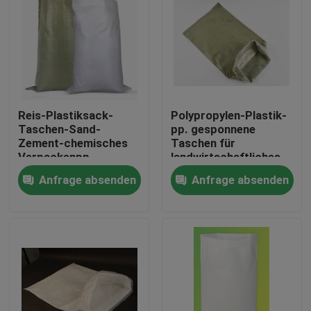
Reis-Plastiksack-
Polypropylen-Plastik-
Taschen-Sand-
pp. gesponnene
Zement-chemisches
Taschen für
Verpackenpp.
landwirtschaftliches
gesponnenes
25kg 50kg 100gsm
Anfrage absenden
Anfrage absenden
Polyäthylen
Haus
Produkte
Über uns