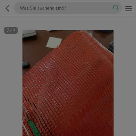
3
/
4