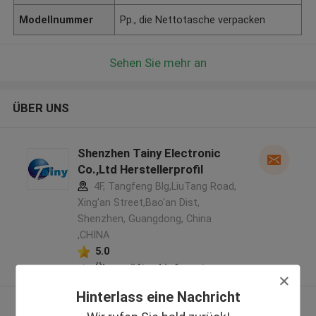
Modellnummer
Pp., die Nettotasche verpacken
Sehen Sie mehr an
ÜBER UNS
Shenzhen Tainy Electronic
Co.,Ltd Herstellerprofil
4F, Tangfeng Blg,LiuTang Road,
Xing'an Street,Bao'an Dist,
Shenzhen, Guangdong, China
,CHINA
5.0
Überprüfter Lieferant
Hinterlass eine Nachricht
Sehen Sie mehr an