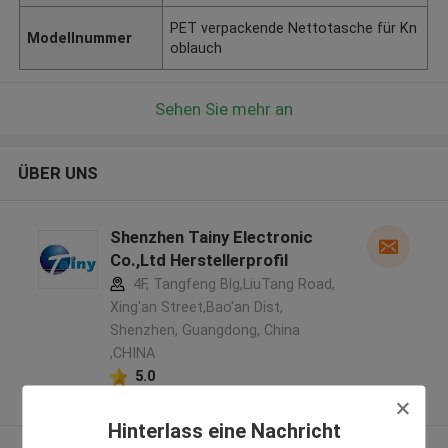
PET verpackende Nettotasche für Kn
Modellnummer
oblauch
Sehen Sie mehr an
ÜBER UNS
Shenzhen Tainy Electronic
Co.,Ltd Herstellerprofil
4F, Tangfeng Blg,LiuTang Road,
Xing'an Street,Bao'an Dist,
Shenzhen, Guangdong, China
,CHINA
5.0
Überprüfter Lieferant
Hinterlass eine Nachricht