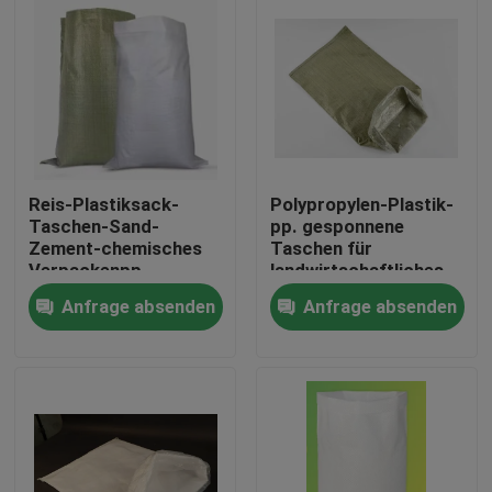
Reis-Plastiksack-
Polypropylen-Plastik-
Taschen-Sand-
pp. gesponnene
Zement-chemisches
Taschen für
Verpackenpp.
landwirtschaftliches
gesponnenes
25kg 50kg 100gsm
Anfrage absenden
Anfrage absenden
Polyäthylen
Haus
Produkte
Über uns