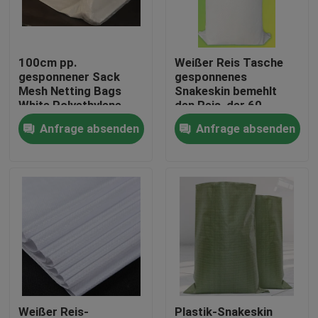
Fabrik-Ausflug
100cm pp.
Weißer Reis Tasche
gesponnener Sack
gesponnenes
Qualitätskontrolle
Mesh Netting Bags
Snakeskin bemehlt
White Polyethylene
den Reis, der 60
recyclebar
Kilogramm
Anfrage absenden
Anfrage absenden
Treten Sie mit uns in Verbindung
Ladenverpackt
Fordern Sie ein Zitat
Flexibler PVC-Schläuche
durch Hitze schrumpfbares Rohr
Gewölbter flexible Schläuche
Weißer Reis-
Plastik-Snakeskin