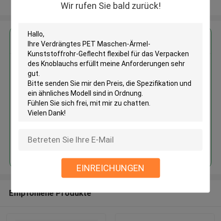
Sehen Sie mehr an
Wir rufen Sie bald zurück!
Erhalten Sie den besten Preis für
Verdrängtes PET Maschen-
Ärmel-Kunststoffrohr-Geflecht
flexibel für das Verpacken des
Knoblauchs
Fortsetzen
EINREICHUNGEN
Empfohlene Produkte