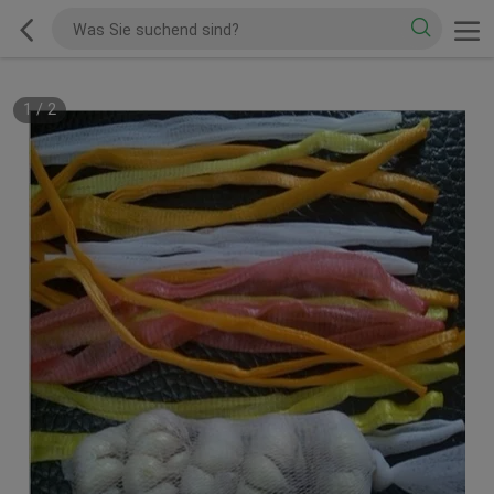
1
/
2