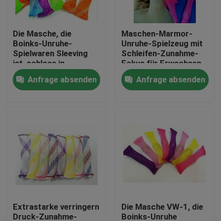
Fabrik-Ausflug
Die Masche, die
Maschen-Marmor-
Boinks-Unruhe-
Unruhe-Spielzeug mit
Spielwaren Sleeving
Schleifen-Zunahme-
Qualitätskontrolle
ist, schloss in
Fokus für Erwachsen-
gesponnener Breite
Kinder mit ADHD-
Anfrage absenden
Anfrage absenden
des Plastik3cm ein
Autismus
Treten Sie mit uns in Verbindung
Fordern Sie ein Zitat
Flexibler PVC-Schläuche
durch Hitze schrumpfbares Rohr
Extrastarke verringern
Die Masche VW-1, die
Gewölbter flexible Schläuche
Druck-Zunahme-
Boinks-Unruhe