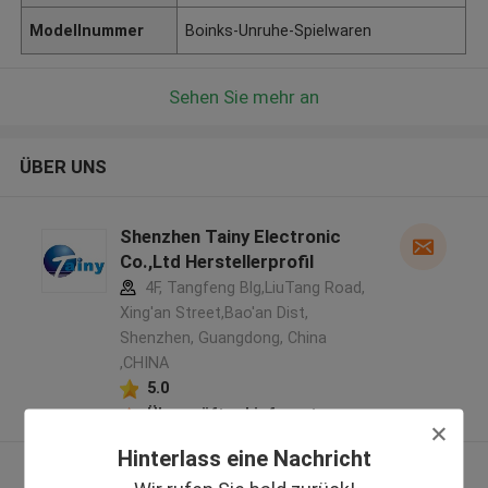
Modellnummer
Boinks-Unruhe-Spielwaren
Sehen Sie mehr an
ÜBER UNS
Shenzhen Tainy Electronic
Co.,Ltd Herstellerprofil
4F, Tangfeng Blg,LiuTang Road,
Xing'an Street,Bao'an Dist,
Shenzhen, Guangdong, China
,CHINA
5.0
Überprüfter Lieferant
Hinterlass eine Nachricht
Sehen Sie mehr an