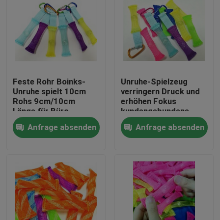
Feste Rohr Boinks-
Unruhe-Spielzeug
Unruhe spielt 10cm
verringern Druck und
Rohs 9cm/10cm
erhöhen Fokus
Länge für Büro
kundengebundene
Länge
Anfrage absenden
Anfrage absenden
Haus
Produkte
Über uns