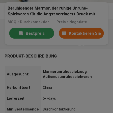
Beruhigender Marmor, der ruhige Unruhe-
Spielwaren für die Angst verringert Druck mit
ADHD und Autismus hält
MOQ：Durchkontaktierung
Preis：Negotiate
Bestpreis
Kontaktieren Sie
uns
PRODUKT-BESCHREIBUNG
Marmorunruhespielzeug
,
Ausgesucht:
Autismusunruhespielwaren
Herkunftsort
China
Lieferzeit
5-7days
Min Bestellmenge
Durchkontaktierung