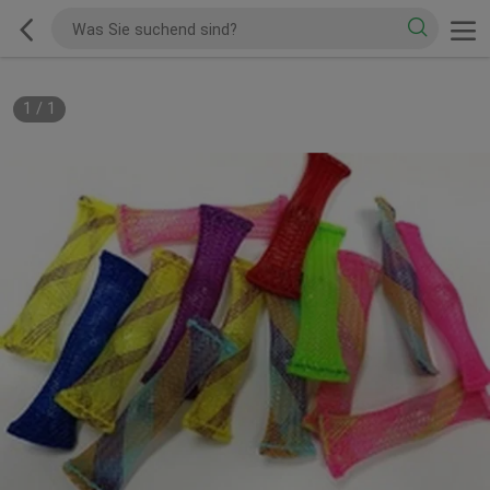
1
/
1