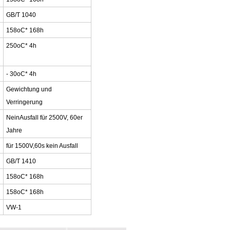
GB/T 1040
158
oC
* 168h
250
oC
* 4h
- 30
oC
* 4h
Gewichtung und
Verringerung
Nein
Ausfall für 2500V, 60er
Jahre
für 1500V,60s kein Ausfall
GB/T 1410
158
oC
* 168h
158
oC
* 168h
VW-1