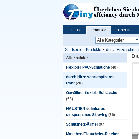
Überleben Sie d
effciency durch
Haus
Produkte
Über uns
Startseite
Produkte
durch Hitze schrum
Dru
Alle Produkte
Flexibler PVC-Schläuche
(40)
durch Hitze schrumpfbares
Rohr
(20)
Gewölbter flexible Schläuche
(53)
HAUSTIER dehnbares
umsponnenes Sleeving
(36)
Schutznetz-Ärmel
(97)
Maschen-Filetarbeits-Taschen