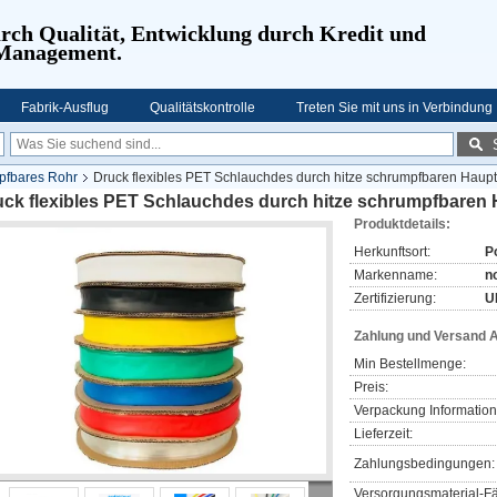
urch Qualität, Entwicklung durch Kredit und
 Management.
Fabrik-Ausflug
Qualitätskontrolle
Treten Sie mit uns in Verbindung
pfbares Rohr
Druck flexibles PET Schlauchdes durch hitze schrumpfbaren Hauptle
ck flexibles PET Schlauchdes durch hitze schrumpfbaren H
Produktdetails:
Herkunftsort:
P
Markenname:
n
Zertifizierung:
U
Zahlung und Versand 
Min Bestellmenge:
Preis:
Verpackung Information
Lieferzeit:
Zahlungsbedingungen:
Versorgungsmaterial-Fä