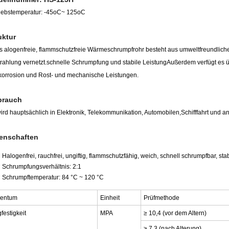
iebstemperatur: -45
oC
~ 125
oC
uktur
s alogenfreie, flammschutzfreie Wärmeschrumpfrohr besteht aus umweltfreundlichem
rahlung vernetzt.schnelle Schrumpfung und stabile LeistungAußerdem verfügt es ü
korrosion und Rost- und mechanische Leistungen.
brauch
ird hauptsächlich in Elektronik, Telekommunikation, Automobilen,
Schifffahrt und a
enschaften
Halogenfrei, rauchfrei, ungiftig, flammschutzfähig, weich, schnell schrumpfbar, sta
Schrumpfungsverhältnis: 2:1
Schrumpftemperatur: 84 °C ~ 120 °C
gentum
Einheit
Prüfmethode
festigkeit
MPA
≥ 10,4 (vor dem Altern)
≥ 7,3 (nach Alterung)