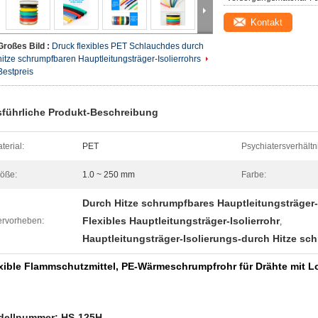
Kontakt
Großes Bild :
Druck flexibles PET Schlauchdes durch
hitze schrumpfbaren Hauptleitungsträger-Isolierrohrs
Bestpreis
führliche Produkt-Beschreibung
terial:
PET
Psychiatersverhältn
öße:
1.0 ~ 250 mm
Farbe:
Durch Hitze schrumpfbares Hauptleitungsträger-I
Flexibles Hauptleitungsträger-Isolierrohr
rvorheben:
,
Hauptleitungsträger-Isolierungs-durch Hitze sc
xible Flammschutzmittel, PE-Wärmeschrumpfrohr für Drähte mit 
ellnummer: HS-125H