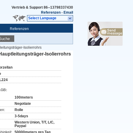
Vertrieb & Support
86--13798337430
Referenzen
-
Email
Select Language
Referenzen
Suche
itungsträger-Isolierrohrs
auptleitungsträger-Isolierrohrs
orzellan
o
L224
AGB:
100meters
Negotiate
en:
Rolle
3-5days
Western Union, T/T, L/C,
Paypal
higkeit:
50000meters pro Tag