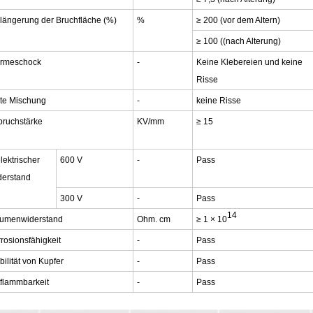
längerung der Bruchfläche (%)
%
≥ 200 (vor dem Altern)
≥ 100 ((nach Alterung)
rmeschock
-
Keine Klebereien und keine
Risse
te Mischung
-
keine Risse
bruchstärke
KV/mm
≥ 15
lektrischer
600 V
-
Pass
derstand
300 V
-
Pass
14
lumenwiderstand
Ohm. cm
≥ 1 × 10
rosionsfähigkeit
-
Pass
bilität von Kupfer
-
Pass
flammbarkeit
-
Pass