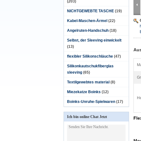
(203)
NICHTGEWEBTE TASCHE
(19)
Kabel-Maschen-Ärmel
(22)
Angelruten-Handschuh
(18)
Selbst, der Sleeving einwickelt
(13)
Aus
flexibler Silikonschläuche
(47)
Ma
Silikonkautschukfiberglas
sleeving
(65)
Gr
Textilgewebtes material
(8)
Miezekatze Boinks
(12)
He
Boinks-Unruhe-Spielwaren
(17)
Ich bin online Chat Jetzt
Fle
Mod