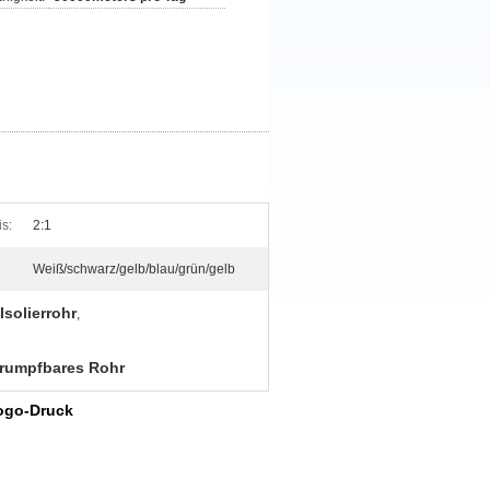
is:
2:1
Weiß/schwarz/gelb/blau/grün/gelb
solierrohr
,
hrumpfbares Rohr
Logo-Druck