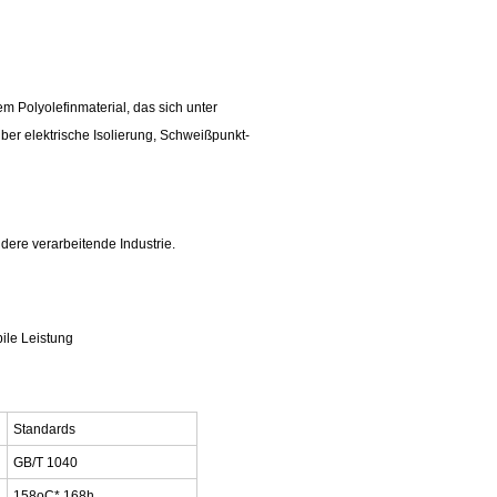
 Polyolefinmaterial, das sich unter
ber elektrische Isolierung, Schweißpunkt-
ndere verarbeitende Industrie.
bile Leistung
Standards
GB/T 1040
158
oC
* 168h