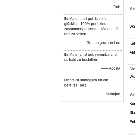
—— Rob
Ver
Ihr Material ist gut. Ich bin
glücklich, 100% perfektes
Wä
zusammenpassendes Material für
uns zu sehen
—— Gruppe gewann Lee
Kal
Ab
Ihr Material ist gut, vereinbare ich,
es bald zu bestellen.
—— Acosta
Die
Wi
Nichts ist unmöglich für ein
bereites Herz.
—— Mahajan
Vo
Kor
Sta
Ent