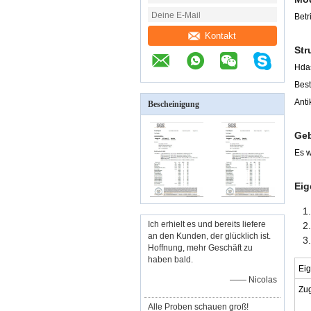
Betr
Kontakt
Str
H
da
Best
Anti
Bescheinigung
Ge
Es w
Eig
Ich erhielt es und bereits liefere
an den Kunden, der glücklich ist.
Hoffnung, mehr Geschäft zu
haben bald.
Ei
—— Nicolas
Zug
Alle Proben schauen groß!