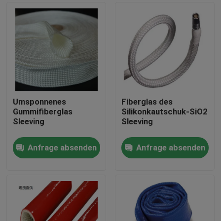
Umsponnenes
Fiberglas des
Gummifiberglas
Silikonkautschuk-SiO2
Sleeving
Sleeving
Anfrage absenden
Anfrage absenden
Haus
Produkte
Über uns