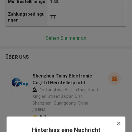
Min Bestellmenge
1000
Zahlungsbedingu
TT
ngen
Sehen Sie mehr an
ÜBER UNS
Shenzhen Tainy Electronic
Co.,Ltd Herstellerprofil
4F, Tangfeng Blg,LiuTang Road,
Xing'an Street,Bao'an Dist,
Shenzhen, Guangdong, China
,CHINA
5.0
Überprüfter Lieferant
Hinterlass eine Nachricht