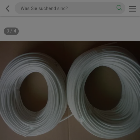
3
/
4