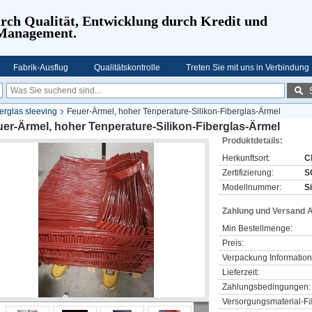
urch Qualität, Entwicklung durch Kredit und
 Management.
Fabrik-Ausflug
Qualitätskontrolle
Treten Sie mit uns in Verbindung
erglas sleeving
Feuer-Ärmel, hoher Tenperature-Silikon-Fiberglas-Ärmel
er-Ärmel, hoher Tenperature-Silikon-Fiberglas-Ärmel
Produktdetails:
Herkunftsort:
C
Zertifizierung:
S
Modellnummer:
S
Zahlung und Versand 
Min Bestellmenge:
Preis:
Verpackung Information
Lieferzeit:
Zahlungsbedingungen:
Versorgungsmaterial-Fä