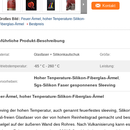
Kontakt
Großes Bild :
Feuer-Ärmel, hoher Tenperature-Silikon-
Fiberglas-Ärmel
Bestpreis
führliche Produkt-Beschreibung
terial:
Glasfaser + Silikonkautschuk
Größe:
triebstemperatur:
-65 ° C - 260 ° C
Leistung:
Hoher Tenperature-Silikon-Fiberglas-Ärmel
,
rvorheben:
Sgs-Silikon Faser gesponnenes Sleeving
er-Ärmel, hoher Tenperature-Silikon-Fiberglas-Ärmel
eving der hohen Temperatur, auch genannt feuerfestes sleeving, Siliko
ali-freien Glasfaser von der von hohem Reinheitsgrad gemacht und be
selgel auf der äußeren Wand des Rohres. Nach Vulkanisierung kann es