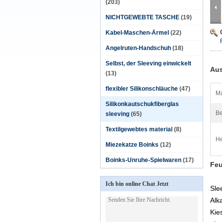
(203)
NICHTGEWEBTE TASCHE
(19)
Kabel-Maschen-Ärmel
(22)
Angelruten-Handschuh
(18)
Selbst, der Sleeving einwickelt
Aus
(13)
flexibler Silikonschläuche
(47)
Ma
Silikonkautschukfiberglas
Be
sleeving
(65)
Textilgewebtes material
(8)
He
Miezekatze Boinks
(12)
Boinks-Unruhe-Spielwaren
(17)
Feu
Ich bin online Chat Jetzt
Sle
Alk
Kie