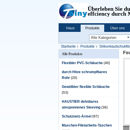
Überleben Sie d
effciency durch
Haus
Produkte
Über uns
Startseite
Produkte
Silikonkautschukfib
Feu
Alle Produkte
Flexibler PVC-Schläuche
(40)
durch Hitze schrumpfbares
Rohr
(20)
Gewölbter flexible Schläuche
(53)
HAUSTIER dehnbares
umsponnenes Sleeving
(36)
Schutznetz-Ärmel
(97)
Maschen-Filetarbeits-Taschen