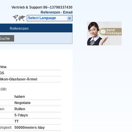
Vertrieb & Support
86--13798337430
Referenzen
-
Email
Select Language
Referenzen
Suche
hina
GS
ilikon-Glasfaser-Ärmel
AGB:
haben
Negotiate
en:
Rollen
5-7days
TT
higkeit:
50000meters /day