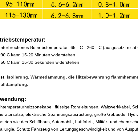
triebstemperatur:
nterbrochenes Betriebstemperatur -65 ° C - 260 ° C (ausgesetzt nicht
090 C kann 15-20 Minuten widerstehen
650 C kann 15-30 Sekunden widerstehen
ist
, Isolierung, Wärmedämmung, die Hitzebewahrung flammhemmen
alldämpfung.
wendung:
htemperaturheizzonekabel, flüssige Rohrleitungen, Walzwerkkabel, Sc
eratorsätze, elektrische Spannungsausrüstung, große Gebäude, Hydrau
ustrien wie des Schiffbaus, Automobil-, Luftfahrt-, Militär- und chemisch
allurgie. Schutz Fahrzeug von Leitungsgeschwindigkeit und von Auspuf