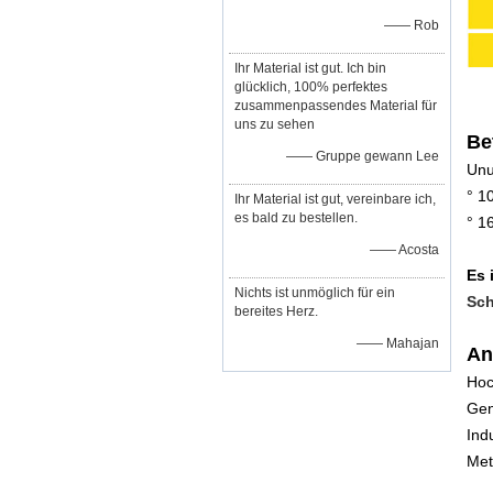
—— Rob
Ihr Material ist gut. Ich bin
glücklich, 100% perfektes
zusammenpassendes Material für
uns zu sehen
Be
—— Gruppe gewann Lee
Unu
° 1
Ihr Material ist gut, vereinbare ich,
es bald zu bestellen.
° 1
—— Acosta
Es 
Nichts ist unmöglich für ein
Sch
bereites Herz.
—— Mahajan
An
Hoc
Gen
Ind
Met