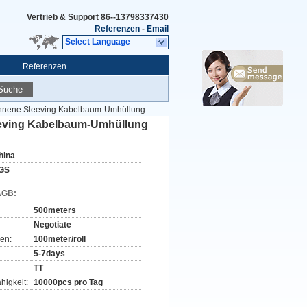
Vertrieb & Support
86--13798337430
Referenzen
-
Email
Select Language
Referenzen
Suche
nnene Sleeving Kabelbaum-Umhüllung
eving Kabelbaum-Umhüllung
hina
GS
AGB:
500meters
Negotiate
en:
100meter/roll
5-7days
TT
higkeit:
10000pcs pro Tag