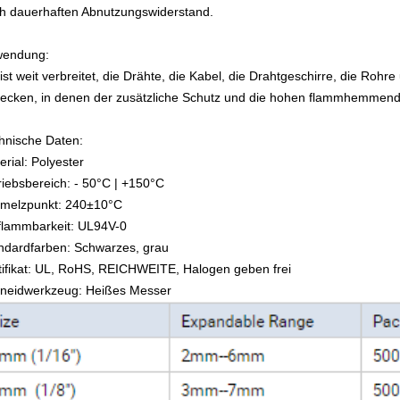
h dauerhaften Abnutzungswiderstand.
endung:
 ist weit verbreitet, die Drähte, die Kabel, die Drahtgeschirre, die Rohr
ecken, in denen der zusätzliche Schutz und die hohen flammhemmend
hnische Daten:
erial: Polyester
riebsbereich: - 50°C | +150°C
melzpunkt: 240±10°C
flammbarkeit: UL94V-0
ndardfarben: Schwarzes, grau
tifikat: UL, RoHS, REICHWEITE, Halogen geben frei
neidwerkzeug: Heißes Messer