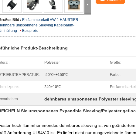
Großes Bild :
Entflammbarkeit VW-1 HAUSTIER
dehnbare umsponnene Sleeving Kabelbaum-
Umhüllung
Bestpreis
führliche Produkt-Beschreibung
teral:
Polyester
Größe:
ETRIEBSTEMPERATUR:
-50℃~+150℃
Farbe:
hmelzpunkt:
240±10℃
Entflammbarkeit
dehnbares umsponnenes Polyester sleevin
rvorheben:
EICHELN Sie umsponnenes Expandble Sleeving/Polyester geflo
yester hoch flammhemmendes dehnbares sleeving ist von geändertem Po
äß Anforderung UL94V-0 ist. Es liefert nicht nur ausgezeichnete fla