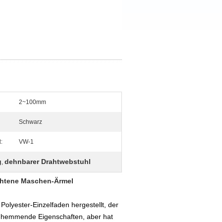
2~100mm
Schwarz
:
VW-1
g
dehnbarer Drahtwebstuhl
,
chtene Maschen-Ärmel
lyester-Einzelfaden hergestellt, der
mmhemmende Eigenschaften, aber hat