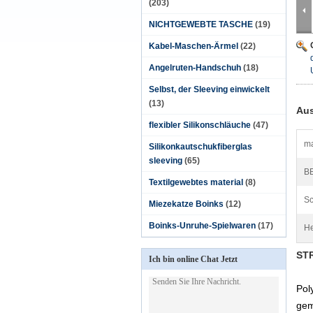
(203)
NICHTGEWEBTE TASCHE
(19)
Kabel-Maschen-Ärmel
(22)
Angelruten-Handschuh
(18)
Selbst, der Sleeving einwickelt
(13)
Aus
flexibler Silikonschläuche
(47)
ma
Silikonkautschukfiberglas
sleeving
(65)
B
Textilgewebtes material
(8)
Sc
Miezekatze Boinks
(12)
Boinks-Unruhe-Spielwaren
(17)
He
STR
Ich bin online Chat Jetzt
Pol
gem