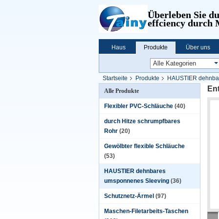
Überleben Sie d
effciency durch
Haus
Produkte
Über uns
Startseite
Produkte
HAUSTIER dehnbar
En
Alle Produkte
Flexibler PVC-Schläuche
(40)
durch Hitze schrumpfbares
Rohr
(20)
Gewölbter flexible Schläuche
(53)
HAUSTIER dehnbares
umsponnenes Sleeving
(36)
Schutznetz-Ärmel
(97)
Maschen-Filetarbeits-Taschen