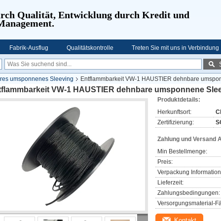
urch Qualität, Entwicklung durch Kredit und
 Management.
Fabrik-Ausflug
Qualitätskontrolle
Treten Sie mit uns in Verbindung
es umsponnenes Sleeving
Entflammbarkeit VW-1 HAUSTIER dehnbare umspo
tflammbarkeit VW-1 HAUSTIER dehnbare umsponnene Sle
Produktdetails:
Herkunftsort:
C
Zertifizierung:
S
Zahlung und Versand 
Min Bestellmenge:
Preis:
Verpackung Information
Lieferzeit:
Zahlungsbedingungen:
Versorgungsmaterial-Fä
Kontakt