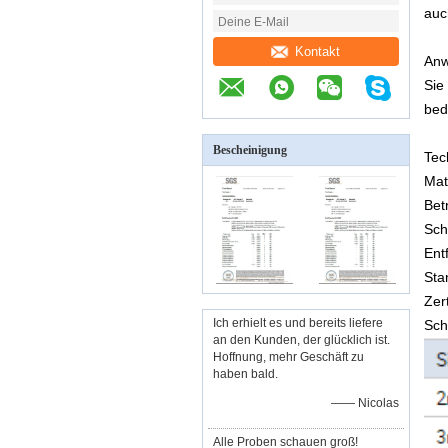
auc
Kontakt
Anw
Sie
bed
Bescheinigung
Tec
Mat
Bet
Sch
Ent
Sta
Zer
Ich erhielt es und bereits liefere
Sch
an den Kunden, der glücklich ist.
Hoffnung, mehr Geschäft zu
haben bald.
—— Nicolas
Alle Proben schauen groß!