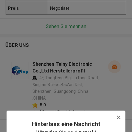
Preis
Negotiate
Sehen Sie mehr an
ÜBER UNS
Shenzhen Tainy Electronic
Co.,Ltd Herstellerprofil
4F, Tangfeng Blg,LiuTang Road,
Xing'an Street,Bao'an Dist,
Shenzhen, Guangdong, China
,CHINA
5.0
Überprüfter Lieferant
Hinterlass eine Nachricht
Sehen Sie mehr an