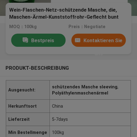
Wein-Flaschen-Netz-schützende Masche, die,
Maschen-Ärmel-Kunststoffrohr-Geflecht bunt
Sleeving ist
MOQ：100kg
Preis：Negotiate
Bestpreis
Kontaktieren Sie
uns
PRODUKT-BESCHREIBUNG
schützendes Masche sleeving
,
Ausgesucht:
Polyäthylenmaschenärmel
Herkunftsort
China
Lieferzeit
5-7days
Min Bestellmenge
100kg