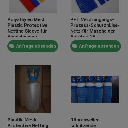
Fabrik-Ausflug
Polyäthylen Mesh
PET Verdrängungs-
Plastic Protective
Prozess-Schutzhülse-
Netting Sleeve für
Netz für Masche der
Qualitätskontrolle
Ausdehnungs-
Autoteil-18
Flaschen-Metallteile
Anfrage absenden
Anfrage absenden
Treten Sie mit uns in Verbindung
Fordern Sie ein Zitat
Flexibler PVC-Schläuche
durch Hitze schrumpfbares Rohr
Plastik-Mesh
Röhrenwellen-
Gewölbter flexible Schläuche
Protective Netting
schützende