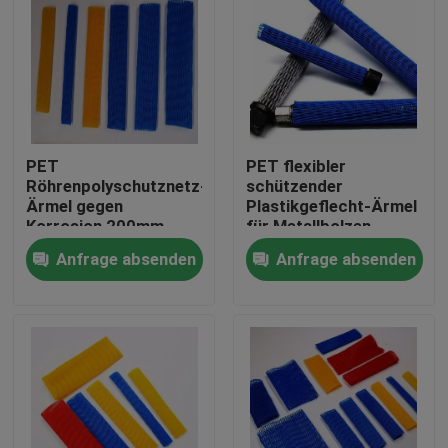
PET
PET flexibler
Röhrenpolyschutznetz-
schützender
Ärmel gegen
Plastikgeflecht-Ärmel
Korrosion 200mm
für Metallbolzen
Anfrage absenden
Anfrage absenden
Haus
Produkte
Über uns