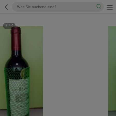
3
/
4