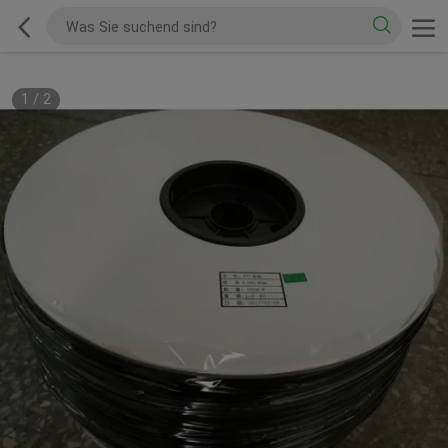
1
/
2