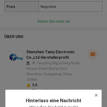
Preis
Negotiate
Sehen Sie mehr an
ÜBER UNS
Shenzhen Tainy Electronic
Co.,Ltd Herstellerprofil
4F, Tangfeng Blg,LiuTang Road,
Xing'an Street,Bao'an Dist,
Shenzhen, Guangdong, China
,CHINA
5.0
Überprüfter Lieferant
Hinterlass eine Nachricht
Sehen Sie mehr an