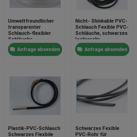
Fabrik-Ausflug
Umweltfreundlicher
Nicht- Shinkable PVC-
transparenter
Schlauch Fexible PVC-
Schlauch-flexibler
Schläuche, schwarzes
Qualitätskontrolle
Schläuche
Isolierrohr
Anfrage absenden
Anfrage absenden
Treten Sie mit uns in Verbindung
Fordern Sie ein Zitat
Flexibler PVC-Schläuche
durch Hitze schrumpfbares Rohr
Plastik-PVC-Schlauch
Schwarzes Fexible
Gewölbter flexible Schläuche
Schwarzes Flexbile
PVC-Rohr für