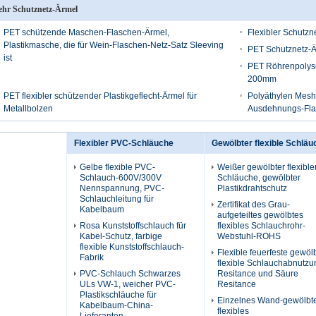
hr Schutznetz-Ärmel
PET schützende Maschen-Flaschen-Ärmel,
Flexibler Schutzn
Plastikmasche, die für Wein-Flaschen-Netz-Satz Sleeving
PET Schutznetz-Ä
ist
PET Röhrenpolysc
200mm
PET flexibler schützender Plastikgeflecht-Ärmel für
Polyäthylen Mesh 
Metallbolzen
Ausdehnungs-Flas
Flexibler PVC-Schläuche
Gewölbter flexible Schläu
Gelbe flexible PVC-
Weißer gewölbter flexible
Schlauch-600V/300V
Schläuche, gewölbter
Nennspannung, PVC-
Plastikdrahtschutz
Schlauchleitung für
Zertifikat des Grau-
Kabelbaum
aufgeteiltes gewölbtes
Rosa Kunststoffschlauch für
flexibles Schlauchrohr-
Kabel-Schutz, farbige
Webstuhl-ROHS
flexible Kunststoffschlauch-
Flexible feuerfeste gewöl
Fabrik
flexible Schlauchabnutzu
PVC-Schlauch Schwarzes
Resitance und Säure
ULs VW-1, weicher PVC-
Resitance
Plastikschläuche für
Einzelnes Wand-gewölbt
Kabelbaum-China-
flexibles