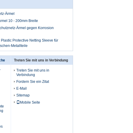
etz-Ärmel
rmel 10 - 200mm Breite
hutznetz-Ärmel gegen Korrosion
Plastic Protective Netting Sleeve für
chen-Metallteile
che
Treten Sie mit uns in Verbindung
r
Treten Sie mit uns in
Verbindung
Fordern Sie ein Zitat
E-Mail
Sitemap
Mobile Seite
bte
ng
es