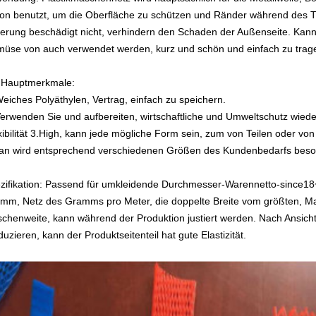
on benutzt, um die Oberfläche zu schützen und Ränder während des T
erung beschädigt nicht, verhindern den Schaden der Außenseite. Kann
üse von auch verwendet werden, kurz und schön und einfach zu trag
 Hauptmerkmale:
eiches Polyäthylen, Vertrag, einfach zu speichern.
erwenden Sie und aufbereiten, wirtschaftliche und Umweltschutz wiede
xibilität 3.High, kann jede mögliche Form sein, zum von Teilen oder 
an wird entsprechend verschiedenen Größen des Kundenbedarfs beson
zifikation: Passend für umkleidende Durchmesser-Warennetto-sinc
mm, Netz des Gramms pro Meter, die doppelte Breite vom größten, 
chenweite, kann während der Produktion justiert werden. Nach Ansich
duzieren, kann der Produktseitenteil hat gute Elastizität.