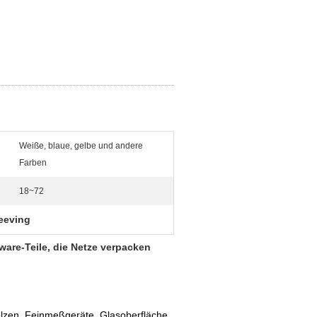
Weiße, blaue, gelbe und andere
Farben
18~72
eeving
re-Teile, die Netze verpacken
olzen, Feinmeßgeräte, Glasoberfläche