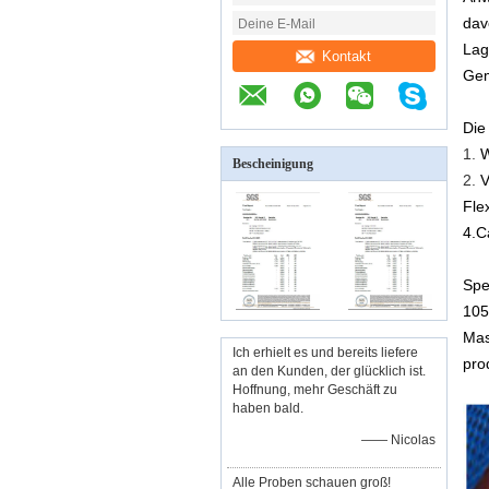
dav
Lag
Kontakt
Gem
Die
1.
W
Bescheinigung
2.
V
Fle
4.C
Spe
105
Mas
Ich erhielt es und bereits liefere
pro
an den Kunden, der glücklich ist.
Hoffnung, mehr Geschäft zu
haben bald.
—— Nicolas
Alle Proben schauen groß!