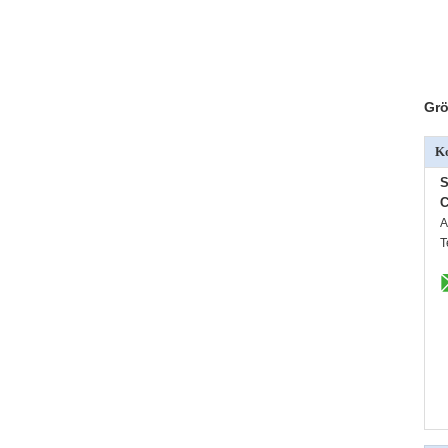
Grö
Ko
S
C
A
T