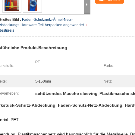
Großes Bild :
Faden-Schutznetz-Ärmel-Netz-
Abdeckungs-Hardware-Teil-Verpacken angewendet
Bestpreis
führliche Produkt-Beschreibung
PE
rkstoffe:
Farbe:
eite:
5-150mm
Netz:
schützendes Masche sleeving
Plastikmasche sl
rvorheben:
,
kstück-Schutz-Abdeckung, Faden-Schutz-Netz-Abdeckung, Hardwa
erial: PET
endung: Plastikmaschennetz wird hauptsächlich für die Metallwelle, B