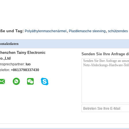
,
,
ße und Tag:
Polyäthylenmaschenärmel
Plastikmasche sleeving
schützendes 
ntaktdaten
henzhen Tainy Electronic
Senden Sie Ihre Anfrage d
o.,Ltd
nsprechpartner:
luo
elefon:
+8613798337430