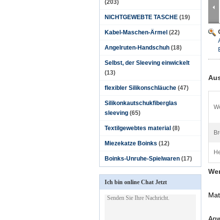
(203)
NICHTGEWEBTE TASCHE
(19)
Kabel-Maschen-Ärmel
(22)
Angelruten-Handschuh
(18)
Selbst, der Sleeving einwickelt
(13)
Aus
flexibler Silikonschläuche
(47)
Silikonkautschukfiberglas
We
sleeving
(65)
Textilgewebtes material
(8)
Br
Miezekatze Boinks
(12)
He
Boinks-Unruhe-Spielwaren
(17)
Wer
Ich bin online Chat Jetzt
Mat
Anw