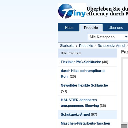
Überleben Sie d
effciency durch
Haus
Produkte
Über uns
Startseite
Produkte
Schutznetz-Ärmel
Fa
Alle Produkte
Flexibler PVC-Schläuche
(40)
durch Hitze schrumpfbares
Rohr
(20)
Gewölbter flexible Schläuche
(53)
HAUSTIER dehnbares
umsponnenes Sleeving
(36)
Schutznetz-Ärmel
(97)
Maschen-Filetarbeits-Taschen