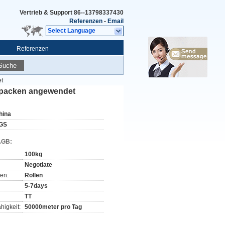
Vertrieb & Support
86--13798337430
Referenzen
-
Email
Select Language
Referenzen
Suche
t
rpacken angewendet
hina
GS
AGB:
100kg
Negotiate
en:
Rollen
5-7days
TT
higkeit:
50000meter pro Tag