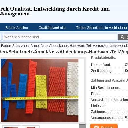
urch Qualität, Entwicklung durch Kredit und
 Management.
Fabrik-Ausflug
Qualitätskontrolle
Treten Sie mit uns in Verbindung
Faden-Schutznetz-Ärmel-Netz-Abdeckungs-Hardware-Teil-Verpacken angewende
den-Schutznetz-Ärmel-Netz-Abdeckungs-Hardware-Teil-Ve
Produktdetails:
Herkunftsort:
C
Zertifizierung:
S
Zahlung und Versand 
Min Bestellmenge:
Preis:
Verpackung Information
Lieferzeit:
Zahlungsbedingungen:
Versorgungsmaterial-Fä
Kontakt