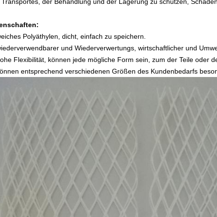
 Transportes, der Behandlung und der Lagerung zu schützen, Schaden
enschaften:
weiches Polyäthylen, dicht, einfach zu speichern.
wiederverwendbarer und Wiederverwertungs, wirtschaftlicher und Umwe
hohe Flexibilität, können jede mögliche Form sein, zum der Teile ode
können entsprechend verschiedenen Größen des Kundenbedarfs besond