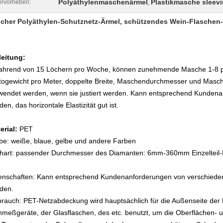
Polyäthylenmaschenärmel
Plastikmasche sleev
rvorheben:
,
cher Polyäthylen-Schutznetz-Ärmel, schützendes Wein-Flaschen
leitung:
ahrend von 15 Löchern pro Woche, können zunehmende Masche 1-8 pr
togewicht pro Meter, doppelte Breite, Maschendurchmesser und Masche
wendet werden, wenn sie justiert werden. Kann entsprechend Kundena
en, das horizontale Elastizität gut ist.
erial:
PET
be: weiße, blaue, gelbe und andere Farben
hart: passender Durchmesser des Diamanten: 6mm-360mm Einzelteil-
enschaften: Kann entsprechend Kundenanforderungen von verschiede
den.
rauch: PET-Netzabdeckung wird hauptsächlich für die Außenseite der M
nmeßgeräte, der Glasflaschen, des etc. benutzt, um die Oberflächen-