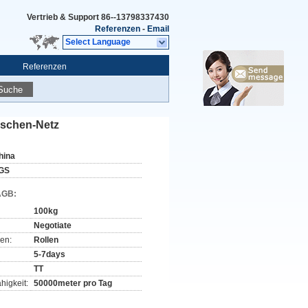
Vertrieb & Support
86--13798337430
Referenzen
-
Email
Select Language
Referenzen
Suche
aschen-Netz
hina
GS
AGB:
100kg
Negotiate
en:
Rollen
5-7days
TT
higkeit:
50000meter pro Tag