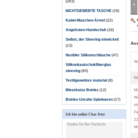
(203)
NICHTGEWEBTE TASCHE
(19)
Kabel-Maschen-Ärmel
(22)
Angelruten-Handschuh
(18)
Selbst, der Sleeving einwickelt
Aus
(13)
flexibler Silikonschläuche
(47)
We
Silikonkautschukfiberglas
sleeving
(65)
Ne
Textilgewebtes material
(8)
Miezekatze Boinks
(12)
Ma
We
Boinks-Unruhe-Spielwaren
(17)
un
Fa
Ich bin online Chat Jetzt
21
Ma