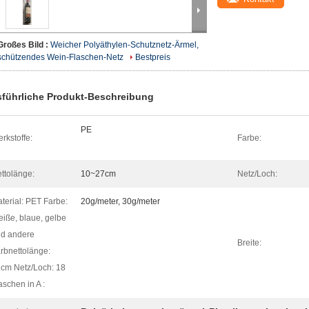
Großes Bild :
Weicher Polyäthylen-Schutznetz-Ärmel,
schützendes Wein-Flaschen-Netz
Bestpreis
führliche Produkt-Beschreibung
PE
rkstoffe:
Farbe:
ttolänge:
10~27cm
Netz/Loch:
terial: PET Farbe:
20g/meter, 30g/meter
iße, blaue, gelbe
d andere
Breite:
rbnettolänge:
cm Netz/Loch: 18
schen in A :