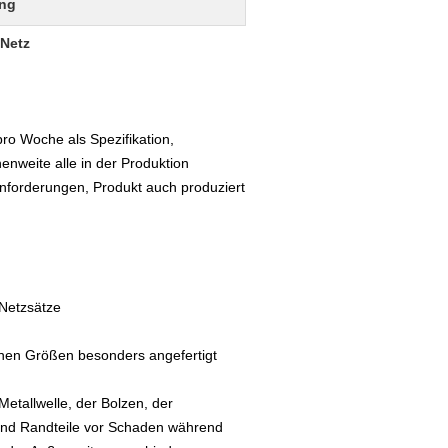
ing
-Netz
o Woche als Spezifikation,
nweite alle in der Produktion
nforderungen, Produkt auch produziert
Netzsätze
nen Größen besonders angefertigt
etallwelle, der Bolzen, der
 und Randteile vor Schaden während