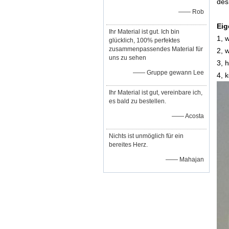
des
—— Rob
Eig
Ihr Material ist gut. Ich bin
1, 
glücklich, 100% perfektes
zusammenpassendes Material für
2, 
uns zu sehen
3, 
—— Gruppe gewann Lee
4, 
Ihr Material ist gut, vereinbare ich,
es bald zu bestellen.
—— Acosta
Nichts ist unmöglich für ein
bereites Herz.
—— Mahajan