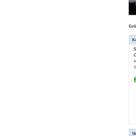
Grö
Ko
S
C
A
T
Me