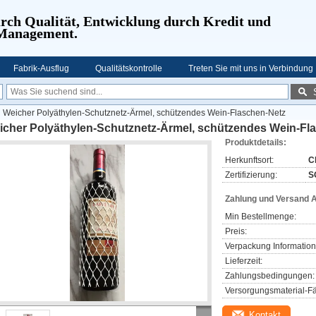
urch Qualität, Entwicklung durch Kredit und
 Management.
Fabrik-Ausflug
Qualitätskontrolle
Treten Sie mit uns in Verbindung
Weicher Polyäthylen-Schutznetz-Ärmel, schützendes Wein-Flaschen-Netz
icher Polyäthylen-Schutznetz-Ärmel, schützendes Wein-Fl
Produktdetails:
Herkunftsort:
C
Zertifizierung:
S
Zahlung und Versand 
Min Bestellmenge:
Preis:
Verpackung Information
Lieferzeit:
Zahlungsbedingungen:
Versorgungsmaterial-Fä
Kontakt