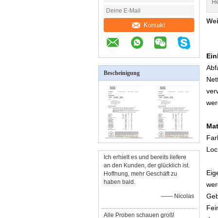
He
Wei
Kontakt
Ein
Abf
Bescheinigung
Net
ver
werd
Mat
Far
Loc
Ich erhielt es und bereits liefere
an den Kunden, der glücklich ist.
Eig
Hoffnung, mehr Geschäft zu
haben bald.
wer
Geb
—— Nicolas
Fei
Alle Proben schauen groß!