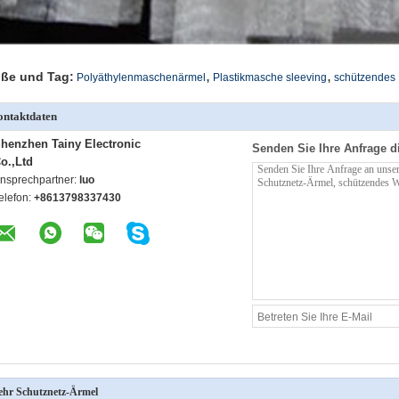
,
,
ße und Tag:
Polyäthylenmaschenärmel
Plastikmasche sleeving
schützendes 
ntaktdaten
henzhen Tainy Electronic
Senden Sie Ihre Anfrage d
o.,Ltd
nsprechpartner:
luo
elefon:
+8613798337430
hr Schutznetz-Ärmel