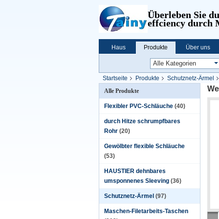
Überleben Sie d
effciency durch
Haus
Produkte
Über uns
Startseite
Produkte
Schutznetz-Ärmel
We
Alle Produkte
Flexibler PVC-Schläuche
(40)
durch Hitze schrumpfbares
Rohr
(20)
Gewölbter flexible Schläuche
(53)
HAUSTIER dehnbares
umsponnenes Sleeving
(36)
Schutznetz-Ärmel
(97)
Maschen-Filetarbeits-Taschen