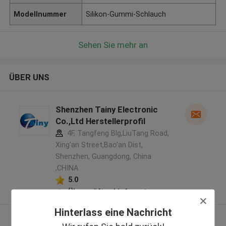
Modellnummer
Silikon-Gummi-Schlauch
Sehen Sie mehr an
ÜBER UNS
Shenzhen Tainy Electronic
Co.,Ltd Herstellerprofil
4F, Tangfeng Blg,LiuTang Road,
Xing'an Street,Bao'an Dist,
Shenzhen, Guangdong, China
,CHINA
5.0
Überprüfter Lieferant
Hinterlass eine Nachricht
Sehen Sie mehr an