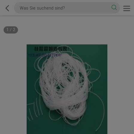
1
/
2