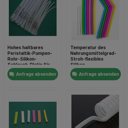
Hohes haltbares
Temperatur des
Peristaltik-Pumpen-
Nahrungsmittelgrad-
Rohr-Silikon-
Stroh-flexibles
Schlauch-Platin für
Silikon-
Wasserspender
Schlauchgeschmacklose
Anfrage absenden
Anfrage absenden
Grad--50-225
Haus
Produkte
Über uns