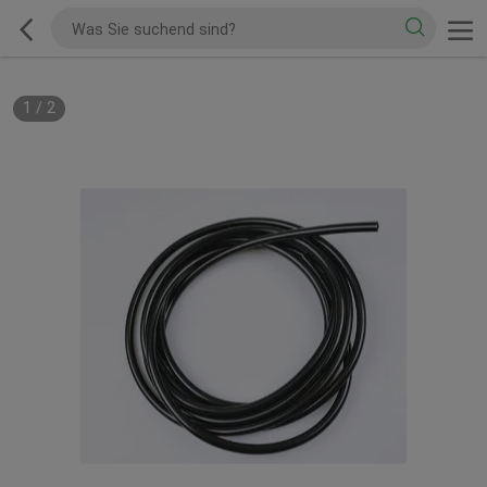
1
/
2