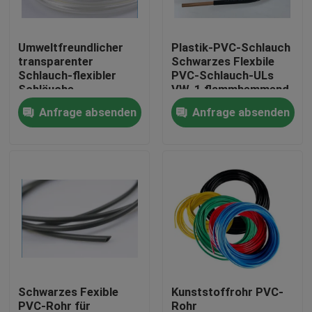
Fabrik-Ausflug
Umweltfreundlicher
Plastik-PVC-Schlauch
transparenter
Schwarzes Flexbile
Schlauch-flexibler
PVC-Schlauch-ULs
Qualitätskontrolle
Schläuche
VW-1 flammhemmend
für Kabelbaum
Anfrage absenden
Anfrage absenden
Treten Sie mit uns in Verbindung
Fordern Sie ein Zitat
Flexibler PVC-Schläuche
durch Hitze schrumpfbares Rohr
Schwarzes Fexible
Kunststoffrohr PVC-
Gewölbter flexible Schläuche
PVC-Rohr für
Rohr