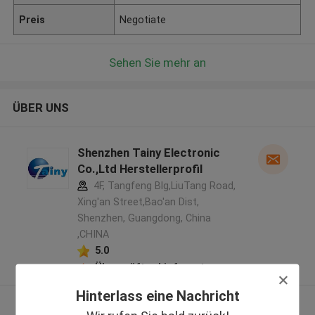
Preis
Negotiate
Sehen Sie mehr an
ÜBER UNS
Shenzhen Tainy Electronic
Co.,Ltd Herstellerprofil
4F, Tangfeng Blg,LiuTang Road,
Xing'an Street,Bao'an Dist,
Shenzhen, Guangdong, China
,CHINA
5.0
Überprüfter Lieferant
Hinterlass eine Nachricht
Sehen Sie mehr an