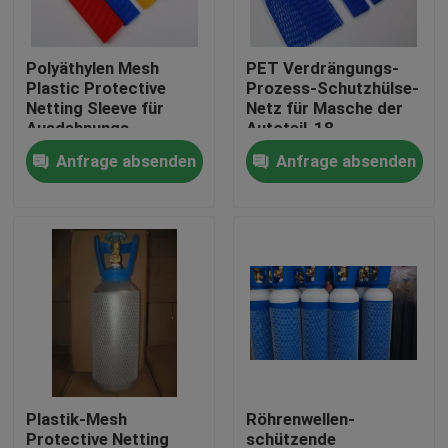
Fabrik-Ausflug
Polyäthylen Mesh
PET Verdrängungs-
Plastic Protective
Prozess-Schutzhülse-
Netting Sleeve für
Netz für Masche der
Qualitätskontrolle
Ausdehnungs-
Autoteil-18
Flaschen-Metallteile
Anfrage absenden
Anfrage absenden
Treten Sie mit uns in Verbindung
Fordern Sie ein Zitat
Flexibler PVC-Schläuche
durch Hitze schrumpfbares Rohr
Plastik-Mesh
Röhrenwellen-
Gewölbter flexible Schläuche
Protective Netting
schützende