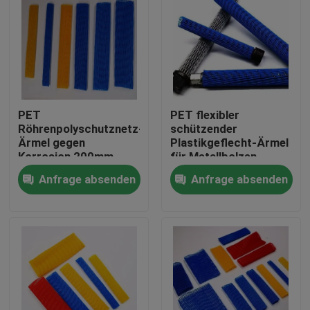
PET
PET flexibler
Röhrenpolyschutznetz-
schützender
Ärmel gegen
Plastikgeflecht-Ärmel
Korrosion 200mm
für Metallbolzen
Anfrage absenden
Anfrage absenden
Haus
Produkte
Über uns