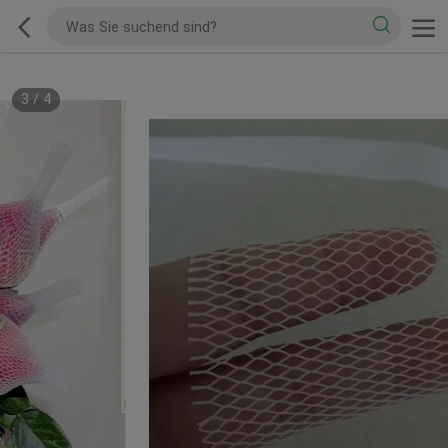
3
/
4