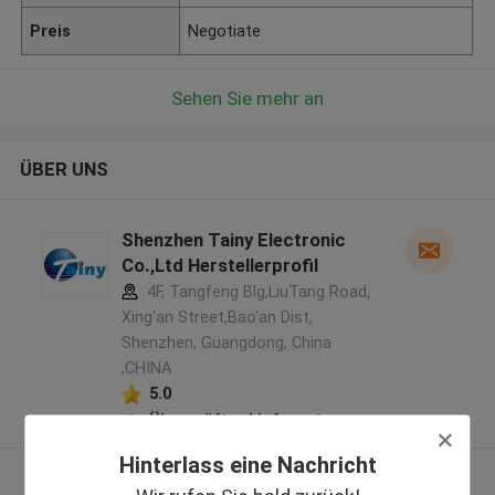
Preis
Negotiate
Sehen Sie mehr an
ÜBER UNS
Shenzhen Tainy Electronic
Co.,Ltd Herstellerprofil
4F, Tangfeng Blg,LiuTang Road,
Xing'an Street,Bao'an Dist,
Shenzhen, Guangdong, China
,CHINA
5.0
Überprüfter Lieferant
Hinterlass eine Nachricht
Sehen Sie mehr an