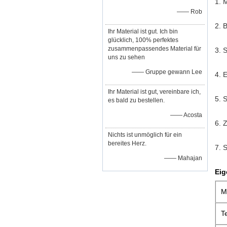
1. 
—— Rob
2. 
Ihr Material ist gut. Ich bin
glücklich, 100% perfektes
zusammenpassendes Material für
3. 
uns zu sehen
—— Gruppe gewann Lee
4. 
Ihr Material ist gut, vereinbare ich,
5. 
es bald zu bestellen.
—— Acosta
6. 
Nichts ist unmöglich für ein
bereites Herz.
7. 
—— Mahajan
Eig
M
T