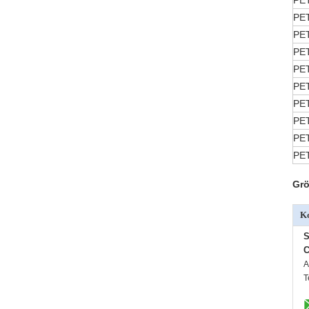
PE
PE
PE
PE
PE
PE
PE
PE
PE
PE
Grö
Ko
S
C
A
T