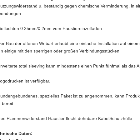
utzungswiderstand u. beständig gegen chemische Verminderung, in einer
endungen.
Geflochten 0.25mm/0.2mm vom Haustiereinzelfaden.
Der Bau der offenen Webart erlaubt eine einfache Installation auf ein
n einige mit den sperrigen oder großen Verbindungsstücken.
Erweiterte total sleeving kann mindestens einen Punkt fünfmal als das
Logodrucken ist verfügbar.
Kundengebundenes, spezielles Paket ist zu angenommen, kann Produ
 bereit.
es Flammenwiderstand Haustier flocht dehnbare KabelSchutzhülle
hnische Daten: