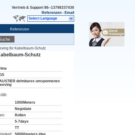
Vertrieb & Support
86--13798337430
Referenzen
-
Email
Select Language
Referenzen
Suche
eving für Kabelbaum-Schutz
 Kabelbaum-Schutz
hina
GS
AUSTIER dehnbares umsponnenes
leeving
AGB:
1000Meters
Negotiate
en:
Rollen
5-7days
TT
higkeit:
50000meters /day