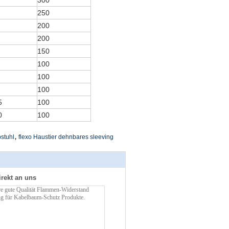
300
250
200
200
150
100
100
100
5
100
0
100
,
stuhl
flexo Haustier dehnbares sleeving
irekt an uns