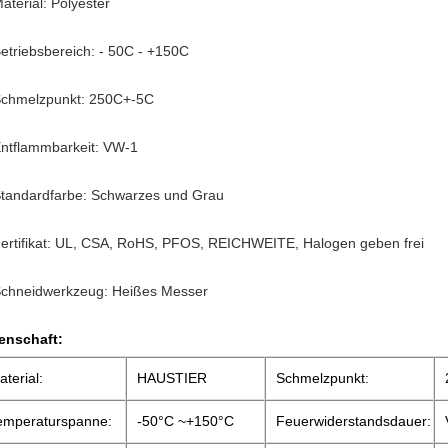
Material: Polyester
Betriebsbereich: - 50C - +150C
Schmelzpunkt: 250C+-5C
Entflammbarkeit: VW-1
Standardfarbe: Schwarzes und Grau
Zertifikat: UL, CSA, RoHS, PFOS, REICHWEITE, Halogen geben frei
Schneidwerkzeug: Heißes Messer
enschaft:
aterial:
HAUSTIER
Schmelzpunkt:
emperaturspanne:
-50°C ~+150°C
Feuerwiderstandsdauer: