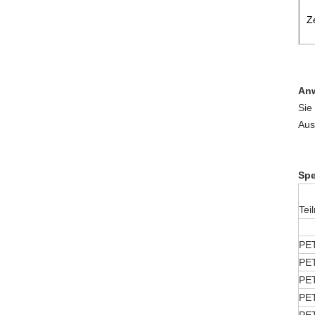
Ze
An
Sie
Aus
Spe
Tei
PE
PE
PE
PE