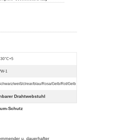
230°C+5
VW-1
chwarz/weiß/clrear/blau/Rosa/Gelb/Rot/Gelb
nbarer Drahtwebstuhl
aum-Schutz
mhemmender u. dauerhafter