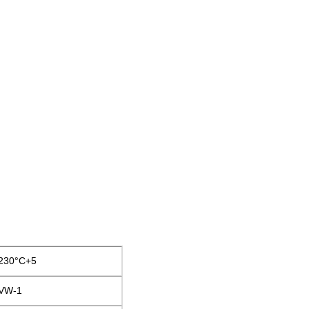
230°C+5
VW-1