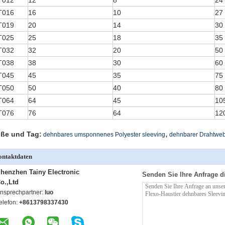
T012
12
8
24
T016
16
10
27
T019
20
14
30
T025
25
18
35
T032
32
20
50
T038
38
30
60
T045
45
35
75
T050
50
40
80
T064
64
45
10
T076
76
64
12
,
ße und Tag:
dehnbares umsponnenes Polyester sleeving
dehnbarer Drahtweb
ntaktdaten
henzhen Tainy Electronic
Senden Sie Ihre Anfrage d
o.,Ltd
nsprechpartner:
luo
elefon:
+8613798337430