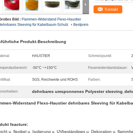
Kontakt
Großes Bild :
Flammen-Widerstand Flexo-Haustier
dehnbares Sleeving für Kabelbaum-Schutz
Bestpreis
führliche Produkt-Beschreibung
terial:
HAUSTIER
Schmelzpunkt:
mperaturbereich:
-50°C ~+150°C
Feuerwiderstandsdauer:
rtifikat:
SGS, Reichweite und ROHS
Farben:
S
dehnbares umsponnenes Polyester sleeving
deh
rvorheben:
,
mmen-Widerstand Flexo-Haustier dehnbares Sleeving für Kabelb
dukt feacture:
leicht u. flexibel u. Isolierung u. UVbeständiges u. Dekoration u. flam