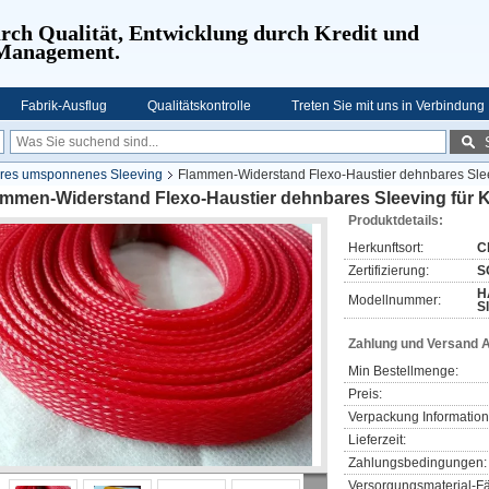
urch Qualität, Entwicklung durch Kredit und
 Management.
Fabrik-Ausflug
Qualitätskontrolle
Treten Sie mit uns in Verbindung
es umsponnenes Sleeving
Flammen-Widerstand Flexo-Haustier dehnbares Sle
ammen-Widerstand Flexo-Haustier dehnbares Sleeving für
Produktdetails:
Herkunftsort:
C
Zertifizierung:
S
H
Modellnummer:
S
Zahlung und Versand 
Min Bestellmenge:
Preis:
Verpackung Information
Lieferzeit:
Zahlungsbedingungen:
Versorgungsmaterial-Fä