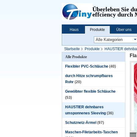
Überleben Sie d
effciency durch
Haus
Produkte
Über uns
Startseite
Produkte
HAUSTIER dehnbar
Fl
Alle Produkte
Flexibler PVC-Schläuche
(40)
durch Hitze schrumpfbares
Rohr
(20)
Gewölbter flexible Schläuche
(53)
HAUSTIER dehnbares
umsponnenes Sleeving
(36)
Schutznetz-Ärmel
(97)
Maschen-Filetarbeits-Taschen