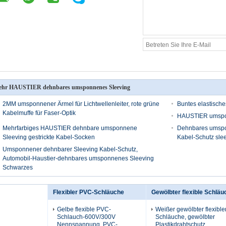
hr HAUSTIER dehnbares umsponnenes Sleeving
2MM umsponnener Ärmel für Lichtwellenleiter, rote grüne
Buntes elastisch
Kabelmuffe für Faser-Optik
HAUSTIER umspon
Mehrfarbiges HAUSTIER dehnbare umsponnene
Dehnbares umspon
Sleeving gestrickte Kabel-Socken
Kabel-Schutz slee
Umsponnener dehnbarer Sleeving Kabel-Schutz,
Automobil-Haustier-dehnbares umsponnenes Sleeving
Schwarzes
Flexibler PVC-Schläuche
Gewölbter flexible Schläu
Gelbe flexible PVC-
Weißer gewölbter flexible
Schlauch-600V/300V
Schläuche, gewölbter
Nennspannung, PVC-
Plastikdrahtschutz