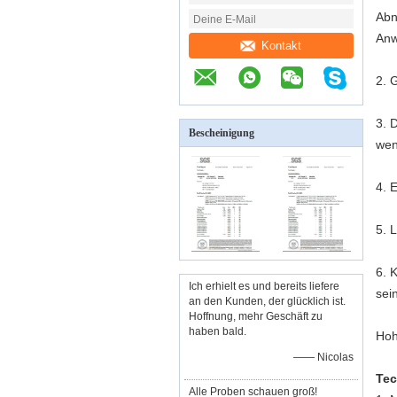
Abn
Anw
Kontakt
2. 
3. 
Bescheinigung
wen
4. 
5. 
6. 
Ich erhielt es und bereits liefere
sein
an den Kunden, der glücklich ist.
Hoffnung, mehr Geschäft zu
haben bald.
Hoh
—— Nicolas
Tec
Alle Proben schauen groß!