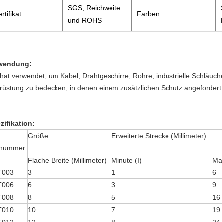
SGS, Reichweite
rtifikat:
Farben:
und ROHS
wendung:
 hat verwendet, um Kabel, Drahtgeschirre, Rohre, industrielle Schläuch
rüstung zu bedecken, in denen einem zusätzlichen Schutz angefordert 
zifikation:
Größe
Erweiterte Strecke (Millimeter)
lnummer
Flache Breite (Millimeter)
Minute (I)
Ma
T003
3
1
6
T006
6
3
9
T008
8
5
16
T010
10
7
19