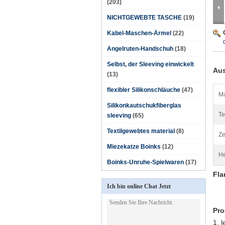
(203)
NICHTGEWEBTE TASCHE
(19)
Kabel-Maschen-Ärmel
(22)
Angelruten-Handschuh
(18)
Selbst, der Sleeving einwickelt
Aus
(13)
flexibler Silikonschläuche
(47)
Ma
Silikonkautschukfiberglas
Te
sleeving
(65)
Textilgewebtes material
(8)
Ze
Miezekatze Boinks
(12)
He
Boinks-Unruhe-Spielwaren
(17)
Fla
Ich bin online Chat Jetzt
Pro
1. 