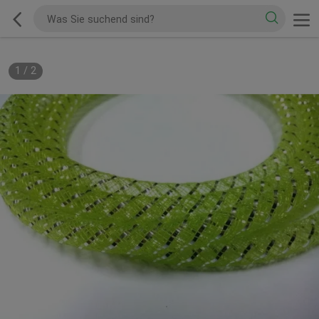
1
/
2