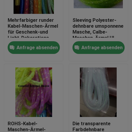
Fabrik-Ausflug
Mehrfarbiger runder
Sleeving Polyester-
Kabel-Maschen-Ärmel
dehnbare umsponnene
für Geschenk-und
Masche, Calbe-
Qualitätskontrolle
Licht-Dekorations-
Maschen-Ärmel UL
Zusätze
VW-1
Anfrage absenden
Anfrage absenden
Treten Sie mit uns in Verbindung
Fordern Sie ein Zitat
Flexibler PVC-Schläuche
durch Hitze schrumpfbares Rohr
ROHS-Kabel-
Die transparente
Gewölbter flexible Schläuche
Maschen-Ärmel-
Farbdehnbare