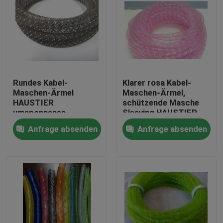
Rundes Kabel-
Klarer rosa Kabel-
Maschen-Ärmel
Maschen-Ärmel,
HAUSTIER
schützende Masche
umsponnenes
Sleeving HAUSTIER
Sleeveing für helle
Material
Anfrage absenden
Anfrage absenden
Dekorations-Zusätze
Haus
Produkte
Über uns