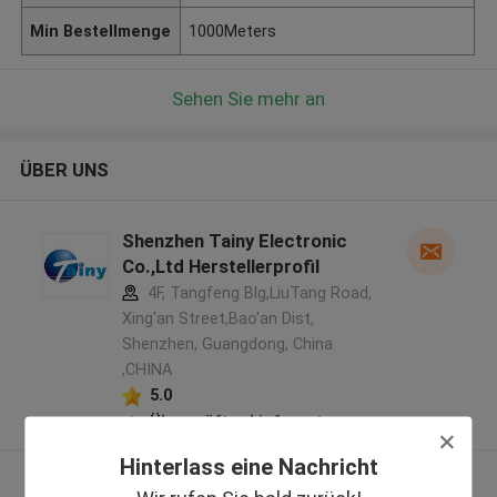
Min Bestellmenge
1000Meters
Sehen Sie mehr an
ÜBER UNS
Shenzhen Tainy Electronic
Co.,Ltd Herstellerprofil
4F, Tangfeng Blg,LiuTang Road,
Xing'an Street,Bao'an Dist,
Shenzhen, Guangdong, China
,CHINA
5.0
Überprüfter Lieferant
Hinterlass eine Nachricht
Sehen Sie mehr an