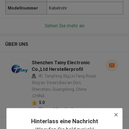
Modellnummer
Kabelrohr
Sehen Sie mehr an
ÜBER UNS
Shenzhen Tainy Electronic
Co.,Ltd Herstellerprofil
4F, Tangfeng Blg,LiuTang Road,
Xing'an Street,Bao'an Dist,
Shenzhen, Guangdong, China
,CHINA
5.0
Überprüfter Lieferant
Hinterlass eine Nachricht
Sehen Sie mehr an