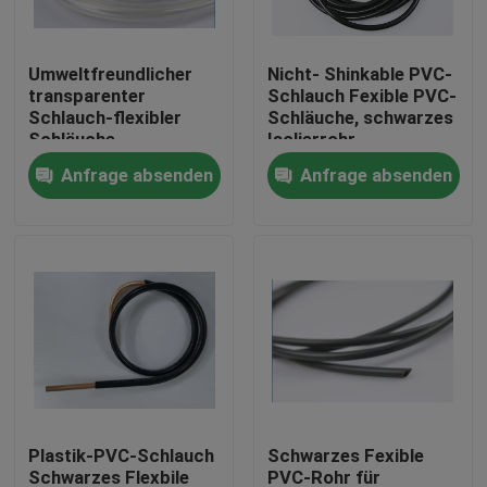
Fabrik-Ausflug
Umweltfreundlicher
Nicht- Shinkable PVC-
transparenter
Schlauch Fexible PVC-
Schlauch-flexibler
Schläuche, schwarzes
Qualitätskontrolle
Schläuche
Isolierrohr
Anfrage absenden
Anfrage absenden
Treten Sie mit uns in Verbindung
Fordern Sie ein Zitat
Flexibler PVC-Schläuche
durch Hitze schrumpfbares Rohr
Plastik-PVC-Schlauch
Schwarzes Fexible
Gewölbter flexible Schläuche
Schwarzes Flexbile
PVC-Rohr für