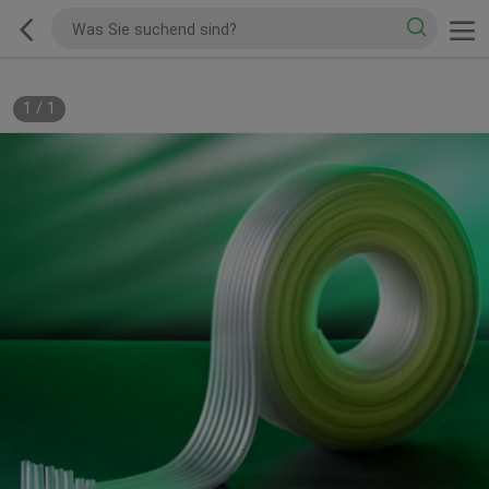
1
/
1