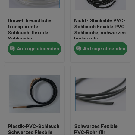
Fabrik-Ausflug
Umweltfreundlicher
Nicht- Shinkable PVC-
transparenter
Schlauch Fexible PVC-
Schlauch-flexibler
Schläuche, schwarzes
Qualitätskontrolle
Schläuche
Isolierrohr
Anfrage absenden
Anfrage absenden
Treten Sie mit uns in Verbindung
Fordern Sie ein Zitat
Flexibler PVC-Schläuche
durch Hitze schrumpfbares Rohr
Plastik-PVC-Schlauch
Schwarzes Fexible
Gewölbter flexible Schläuche
Schwarzes Flexbile
PVC-Rohr für