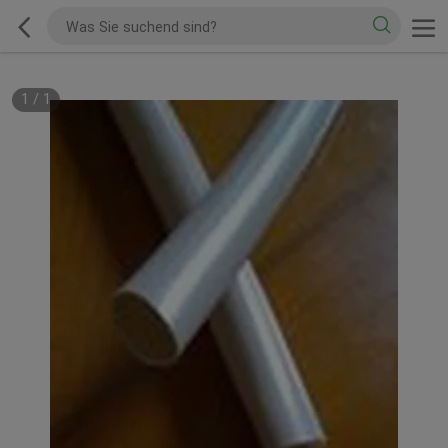
1
/
1