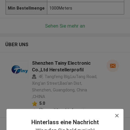
Min Bestellmenge
1000Meters
Sehen Sie mehr an
ÜBER UNS
Shenzhen Tainy Electronic
Co.,Ltd Herstellerprofil
4F, Tangfeng Blg,LiuTang Road,
Xing'an Street,Bao'an Dist,
Shenzhen, Guangdong, China
,CHINA
5.0
Überprüfter Lieferant
Hinterlass eine Nachricht
Sehen Sie mehr an