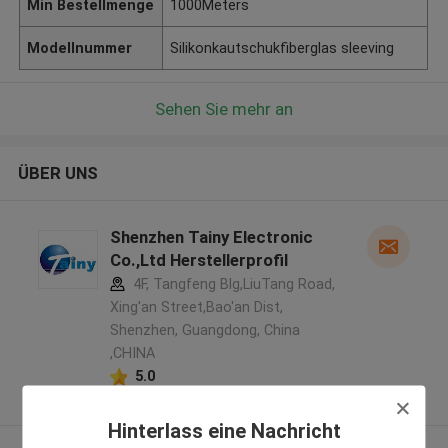
Min Bestellmenge
1000Meters
Modellnummer
Silikonkautschukfiberglas sleeving
Sehen Sie mehr an
ÜBER UNS
Shenzhen Tainy Electronic
Co.,Ltd Herstellerprofil
4F, Tangfeng Blg,LiuTang Road,
Xing'an Street,Bao'an Dist,
Shenzhen, Guangdong, China
,CHINA
5.0
Überprüfter Lieferant
Hinterlass eine Nachricht