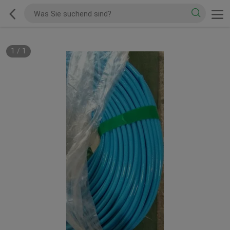
1
/
1