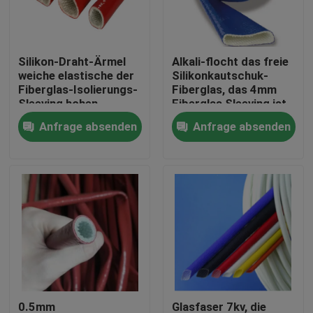
Fabrik-Ausflug
Silikon-Draht-Ärmel
Alkali-flocht das freie
weiche elastische der
Silikonkautschuk-
Qualitätskontrolle
Fiberglas-Isolierungs-
Fiberglas, das 4mm
Sleeving hohen
Fiberglas Sleeving ist,
Temperatur
Sleeving
Anfrage absenden
Anfrage absenden
Treten Sie mit uns in Verbindung
Fordern Sie ein Zitat
Flexibler PVC-Schläuche
durch Hitze schrumpfbares Rohr
Gewölbter flexible Schläuche
0.5mm
Glasfaser 7kv, die