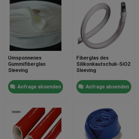
Umsponnenes
Fiberglas des
Gummifiberglas
Silikonkautschuk-SiO2
Sleeving
Sleeving
Anfrage absenden
Anfrage absenden
Haus
Produkte
Über uns