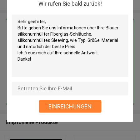
Sehen Sie mehr an
Wir rufen Sie bald zurück!
Erhalten Sie den besten Preis für
Blauer silikonumhüllter
Fiberglas-Schläuche,
silikonumhülltes Sleeving
Fortsetzen
EINREICHUNGEN
Empfohlene Produkte