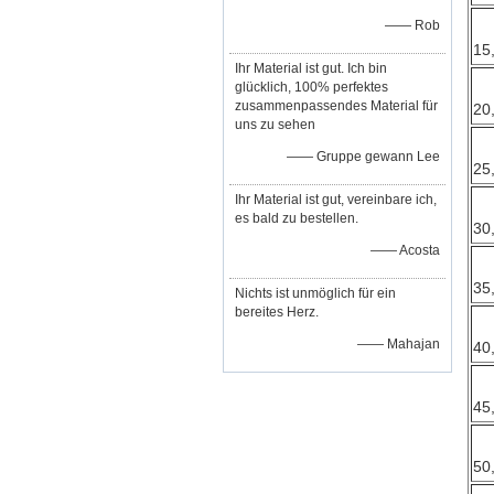
—— Rob
15
Ihr Material ist gut. Ich bin
glücklich, 100% perfektes
zusammenpassendes Material für
20
uns zu sehen
—— Gruppe gewann Lee
25
Ihr Material ist gut, vereinbare ich,
es bald zu bestellen.
30
—— Acosta
35
Nichts ist unmöglich für ein
bereites Herz.
—— Mahajan
40
45
50