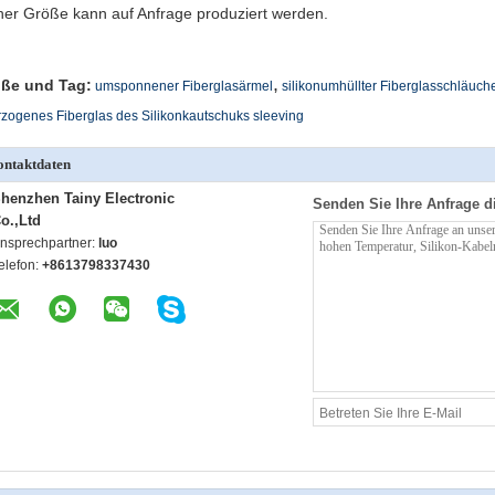
her Größe kann auf Anfrage produziert werden.
,
ße und Tag:
umsponnener Fiberglasärmel
silikonumhüllter Fiberglasschläuch
zogenes Fiberglas des Silikonkautschuks sleeving
ntaktdaten
henzhen Tainy Electronic
Senden Sie Ihre Anfrage d
o.,Ltd
nsprechpartner:
luo
elefon:
+8613798337430