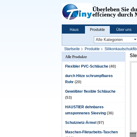
Überleben Sie d
effciency durch
Haus
Produkte
Über uns
Startseite
Produkte
Silikonkautschukfib
Sle
Alle Produkte
Flexibler PVC-Schläuche
(40)
durch Hitze schrumpfbares
Rohr
(20)
Gewölbter flexible Schläuche
(53)
HAUSTIER dehnbares
umsponnenes Sleeving
(36)
Schutznetz-Ärmel
(97)
Maschen-Filetarbeits-Taschen