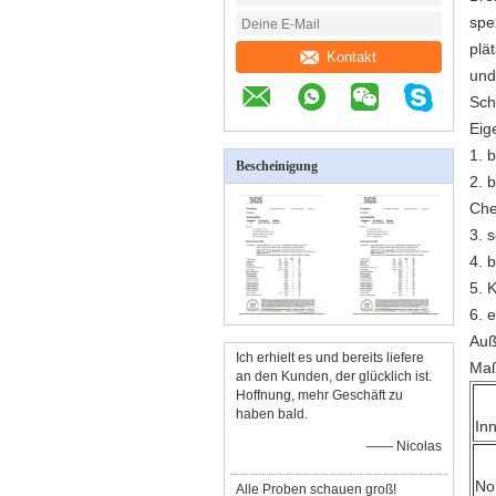
spe
plä
Kontakt
und
Sch
Eig
1. 
Bescheinigung
2. 
Che
3. 
4. 
5. 
6. 
Auß
Ich erhielt es und bereits liefere
Ma
an den Kunden, der glücklich ist.
Hoffnung, mehr Geschäft zu
haben bald.
In
—— Nicolas
No
Alle Proben schauen groß!