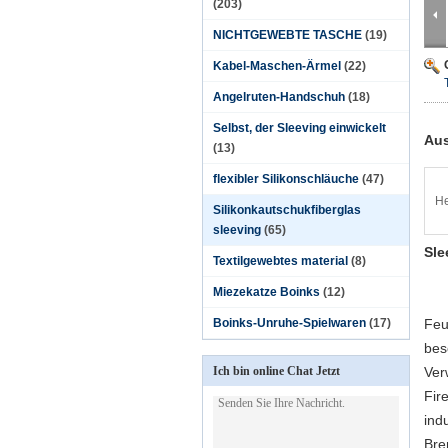
(203)
NICHTGEWEBTE TASCHE
(19)
Kabel-Maschen-Ärmel
(22)
Angelruten-Handschuh
(18)
Selbst, der Sleeving einwickelt
Aus
(13)
flexibler Silikonschläuche
(47)
He
Silikonkautschukfiberglas
sleeving
(65)
Sle
Textilgewebtes material
(8)
Miezekatze Boinks
(12)
Boinks-Unruhe-Spielwaren
(17)
Feu
bes
Ich bin online Chat Jetzt
Ver
Fir
ind
Bre