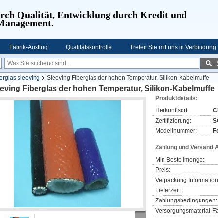
urch Qualität, Entwicklung durch Kredit und
 Management.
Fabrik-Ausflug
Qualitätskontrolle
Treten Sie mit uns in Verbindung
erglas sleeving
Sleeving Fiberglas der hohen Temperatur, Silikon-Kabelmuffe
eving Fiberglas der hohen Temperatur, Silikon-Kabelmuffe
Produktdetails:
Herkunftsort:
C
Zertifizierung:
S
Modellnummer:
F
Zahlung und Versand 
Min Bestellmenge:
Preis:
Verpackung Information
Lieferzeit:
Zahlungsbedingungen:
Versorgungsmaterial-Fä