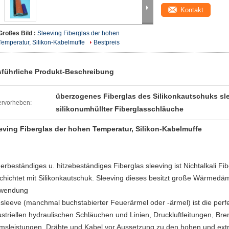
Kontakt
Großes Bild :
Sleeving Fiberglas der hohen
Temperatur, Silikon-Kabelmuffe
Bestpreis
führliche Produkt-Beschreibung
überzogenes Fiberglas des Silikonkautschuks sl
rvorheben:
silikonumhüllter Fiberglasschläuche
eving Fiberglas der hohen Temperatur, Silikon-Kabelmuffe
erbeständiges u. hitzebeständiges Fiberglas sleeving ist Nichtalkali Fi
chichtet mit Silikonkautschuk. Sleeving dieses besitzt große Wärme
wendung
esleeve (manchmal buchstabierter Feuerärmel oder -ärmel) ist die perf
ustriellen hydraulischen Schläuchen und Linien, Druckluftleitungen, Bren
msleistungen, Drähte und Kabel vor Aussetzung zu den hohen und ext