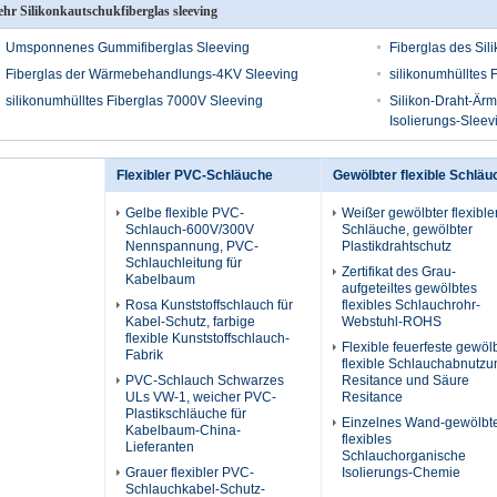
hr Silikonkautschukfiberglas sleeving
Umsponnenes Gummifiberglas Sleeving
Fiberglas des Sil
Fiberglas der Wärmebehandlungs-4KV Sleeving
silikonumhülltes 
silikonumhülltes Fiberglas 7000V Sleeving
Silikon-Draht-Ärm
Isolierungs-Slee
Flexibler PVC-Schläuche
Gewölbter flexible Schläu
Gelbe flexible PVC-
Weißer gewölbter flexible
Schlauch-600V/300V
Schläuche, gewölbter
Nennspannung, PVC-
Plastikdrahtschutz
Schlauchleitung für
Zertifikat des Grau-
Kabelbaum
aufgeteiltes gewölbtes
Rosa Kunststoffschlauch für
flexibles Schlauchrohr-
Kabel-Schutz, farbige
Webstuhl-ROHS
flexible Kunststoffschlauch-
Flexible feuerfeste gewöl
Fabrik
flexible Schlauchabnutzu
PVC-Schlauch Schwarzes
Resitance und Säure
ULs VW-1, weicher PVC-
Resitance
Plastikschläuche für
Einzelnes Wand-gewölbt
Kabelbaum-China-
flexibles
Lieferanten
Schlauchorganische
Grauer flexibler PVC-
Isolierungs-Chemie
Schlauchkabel-Schutz-