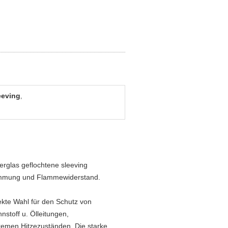
eeving
,
berglas geflochtene sleeving
dämmung und Flammewiderstand.
ekte Wahl für den Schutz von
nstoff u. Ölleitungen,
remen Hitzezuständen. Die starke