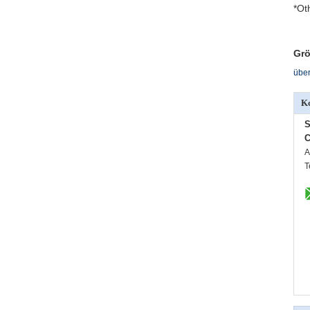
*Ot
Grö
über
Ko
S
C
A
T