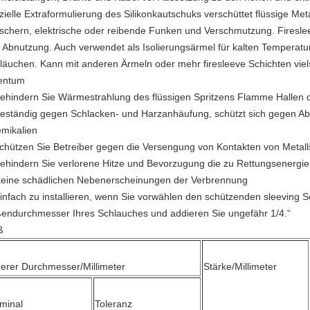
zielle Extraformulierung des Silikonkautschuks verschüttet flüssige Met
tschern, elektrische oder reibende Funken und Verschmutzung. Firesle
 Abnutzung. Auch verwendet als Isolierungsärmel für kalten Temperatu
läuchen. Kann mit anderen Ärmeln oder mehr firesleeve Schichten viels
entum
behindern Sie Wärmestrahlung des flüssigen Spritzens Flamme Hallen 
beständig gegen Schlacken- und Harzanhäufung, schützt sich gegen A
mikalien
schützen Sie Betreiber gegen die Versengung von Kontakten von Metal
behindern Sie verlorene Hitze und Bevorzugung die zu Rettungsenergie
Keine schädlichen Nebenerscheinungen der Verbrennung
einfach zu installieren, wenn Sie vorwählen den schützenden sleeving 
endurchmesser Ihres Schlauches und addieren Sie ungefähr 1/4.“
ß
nerer Durchmesser/Millimeter
Stärke/Millimeter
minal
Toleranz