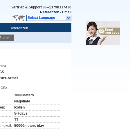
Vertrieb & Support
86--13798337430
Referenzen
-
Email
Select Language
Referenzen
Suche
hina
GS
euer-Ärmel
AGB:
1000Meters
Negotiate
en:
Rollen
5-7days
TT
higkeit:
50000meters /day