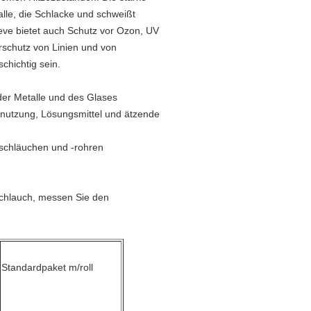
alle, die Schlacke und schweißt
eve bietet auch Schutz vor Ozon, UV
rschutz von Linien und von
chichtig sein.
der Metalle und des Glases
bnutzung, Lösungsmittel und ätzende
lschläuchen und -rohren
Schlauch, messen Sie den
Standardpaket m/roll