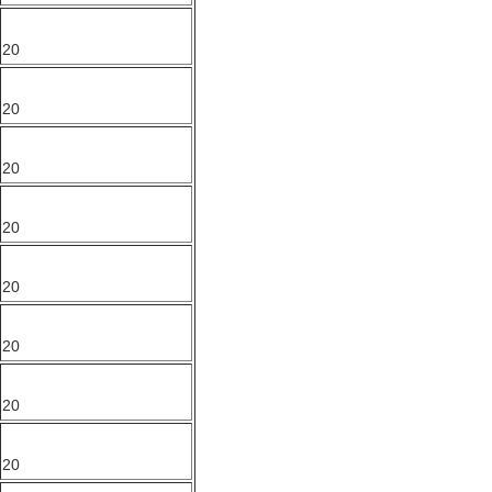
20
20
20
20
20
20
20
20