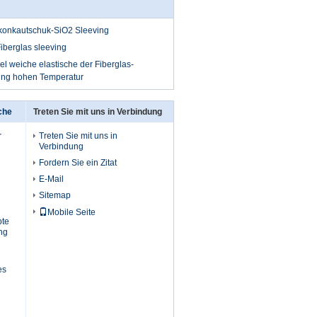
ikonkautschuk-SiO2 Sleeving
Fiberglas sleeving
el weiche elastische der Fiberglas-
ving hohen Temperatur
che
Treten Sie mit uns in Verbindung
r
Treten Sie mit uns in
Verbindung
Fordern Sie ein Zitat
E-Mail
Sitemap
Mobile Seite
bte
ng
es