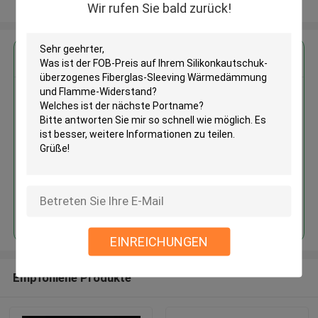
Sehen Sie mehr an
Wir rufen Sie bald zurück!
Erhalten Sie den besten Preis für
Silikonkautschuk-überzogenes
Fiberglas-
Sleeving Wärmedämmung und
Flamme-Widerstand
Fortsetzen
EINREICHUNGEN
Empfohlene Produkte