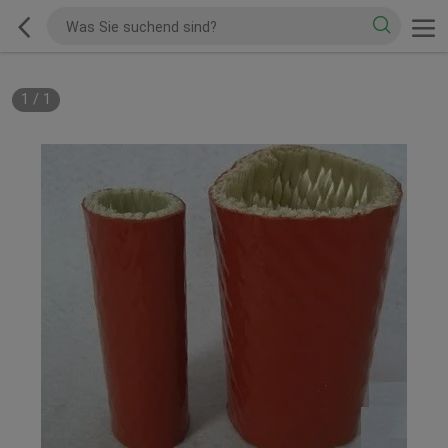
1
/
1