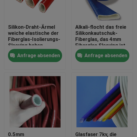
Fabrik-Ausflug
Silikon-Draht-Ärmel
Alkali-flocht das freie
weiche elastische der
Silikonkautschuk-
Qualitätskontrolle
Fiberglas-Isolierungs-
Fiberglas, das 4mm
Sleeving hohen
Fiberglas Sleeving ist,
Temperatur
Sleeving
Anfrage absenden
Anfrage absenden
Treten Sie mit uns in Verbindung
Fordern Sie ein Zitat
Flexibler PVC-Schläuche
durch Hitze schrumpfbares Rohr
Gewölbter flexible Schläuche
0.5mm
Glasfaser 7kv, die