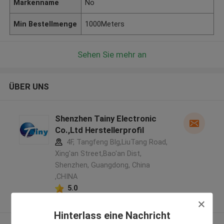
Markenname
No
Min Bestellmenge
1000Meters
Sehen Sie mehr an
ÜBER UNS
Shenzhen Tainy Electronic
Co.,Ltd Herstellerprofil
4F, Tangfeng Blg,LiuTang Road,
Xing'an Street,Bao'an Dist,
Shenzhen, Guangdong, China
,CHINA
5.0
Überprüfter Lieferant
Hinterlass eine Nachricht