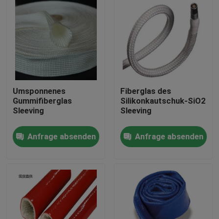
Umsponnenes
Fiberglas des
Gummifiberglas
Silikonkautschuk-SiO2
Sleeving
Sleeving
Anfrage absenden
Anfrage absenden
Haus
Produkte
Über uns