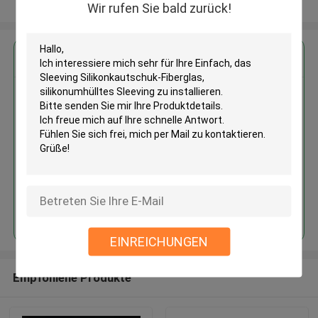
Sehen Sie mehr an
Wir rufen Sie bald zurück!
Erhalten Sie den besten Preis für
Einfach, das Sleeving
Silikonkautschuk-Fiberglas,
silikonumhülltes Sleeving zu
installieren
Fortsetzen
EINREICHUNGEN
Empfohlene Produkte