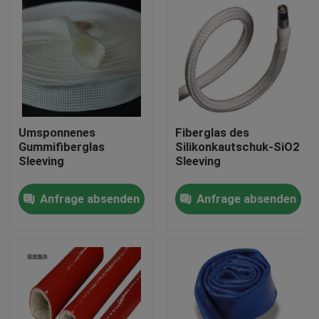
Umsponnenes
Fiberglas des
Gummifiberglas
Silikonkautschuk-SiO2
Sleeving
Sleeving
Anfrage absenden
Anfrage absenden
Haus
Produkte
Über uns