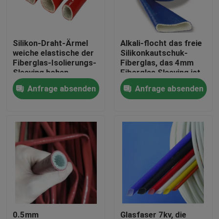
Fabrik-Ausflug
Silikon-Draht-Ärmel
Alkali-flocht das freie
weiche elastische der
Silikonkautschuk-
Qualitätskontrolle
Fiberglas-Isolierungs-
Fiberglas, das 4mm
Sleeving hohen
Fiberglas Sleeving ist,
Temperatur
Sleeving
Anfrage absenden
Anfrage absenden
Treten Sie mit uns in Verbindung
Fordern Sie ein Zitat
Flexibler PVC-Schläuche
durch Hitze schrumpfbares Rohr
Gewölbter flexible Schläuche
0.5mm
Glasfaser 7kv, die