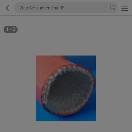
1
/
2