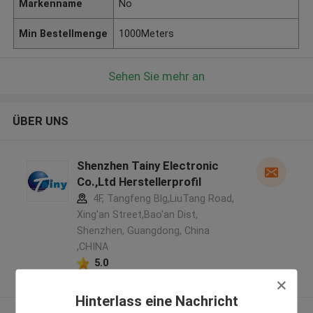
Markenname
No
Min Bestellmenge
1000Meters
Sehen Sie mehr an
ÜBER UNS
Shenzhen Tainy Electronic
Co.,Ltd Herstellerprofil
4F, Tangfeng Blg,LiuTang Road,
Xing'an Street,Bao'an Dist,
Shenzhen, Guangdong, China
,CHINA
5.0
Überprüfter Lieferant
Hinterlass eine Nachricht