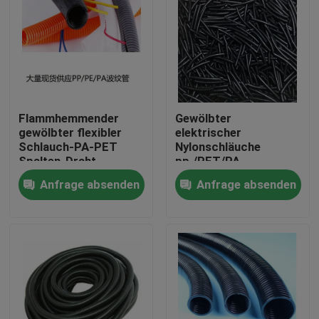
Flammhemmender
Gewölbter
gewölbter flexibler
elektrischer
Schlauch-PA-PET
Nylonschläuche
Spalten-Draht-
pp./PET/PA
Webstuhl-Schläuche
Materialärmel
Anfrage absenden
Anfrage absenden
Haus
Produkte
Über uns