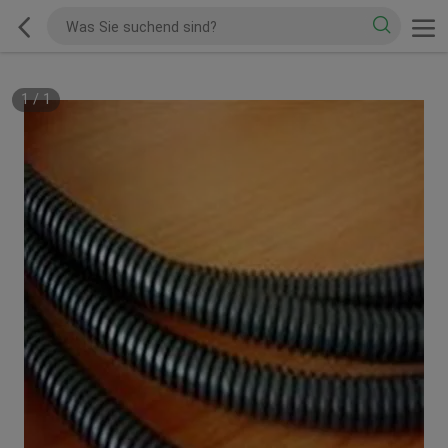
1
/
1