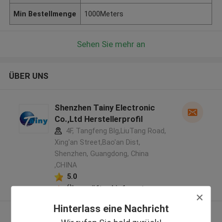
Min Bestellmenge
1000Meters
Sehen Sie mehr an
ÜBER UNS
Shenzhen Tainy Electronic
Co.,Ltd Herstellerprofil
4F, Tangfeng Blg,LiuTang Road,
Xing'an Street,Bao'an Dist,
Shenzhen, Guangdong, China
,CHINA
5.0
Überprüfter Lieferant
Hinterlass eine Nachricht
Sehen Sie mehr an