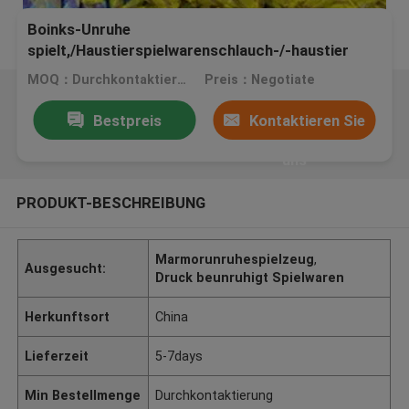
Boinks-Unruhe
spielt,/Haustierspielwarenschlauch-/-haustier
braide Rohre/umsponnene Plastikärmel
MOQ：Durchkontaktierung
Preis：Negotiate
Bestpreis
Kontaktieren Sie
uns
PRODUKT-BESCHREIBUNG
Marmorunruhespielzeug
,
Ausgesucht:
Druck beunruhigt Spielwaren
Herkunftsort
China
Lieferzeit
5-7days
Min Bestellmenge
Durchkontaktierung