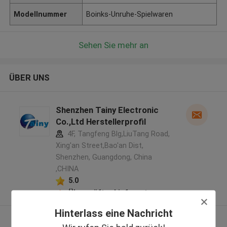
Modellnummer
Boinks-Unruhe-Spielwaren
Sehen Sie mehr an
ÜBER UNS
Shenzhen Tainy Electronic
Co.,Ltd Herstellerprofil
4F, Tangfeng Blg,LiuTang Road,
Xing'an Street,Bao'an Dist,
Shenzhen, Guangdong, China
,CHINA
5.0
Überprüfter Lieferant
Hinterlass eine Nachricht
Sehen Sie mehr an