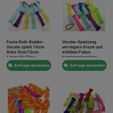
Feste Rohr Boinks-
Unruhe-Spielzeug
Unruhe spielt 10cm
verringern Druck und
Rohs 9cm/10cm
erhöhen Fokus
Länge für Büro
kundengebundene
Länge
Anfrage absenden
Anfrage absenden
Haus
Produkte
Über uns