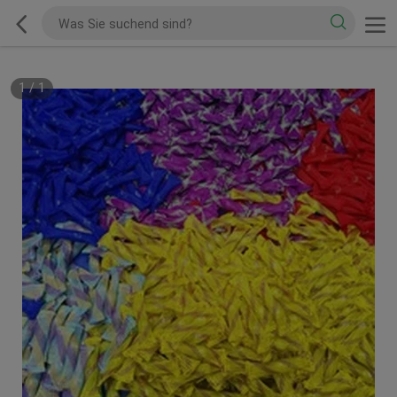
1
/
1