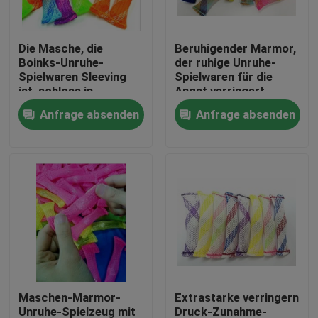
Fabrik-Ausflug
Die Masche, die
Beruhigender Marmor,
Boinks-Unruhe-
der ruhige Unruhe-
Spielwaren Sleeving
Spielwaren für die
Qualitätskontrolle
ist, schloss in
Angst verringert
gesponnener Breite
Druck mit ADHD und
Anfrage absenden
Anfrage absenden
des Plastik3cm ein
Autismus hält
Treten Sie mit uns in Verbindung
Fordern Sie ein Zitat
Flexibler PVC-Schläuche
durch Hitze schrumpfbares Rohr
Maschen-Marmor-
Extrastarke verringern
Gewölbter flexible Schläuche
Unruhe-Spielzeug mit
Druck-Zunahme-