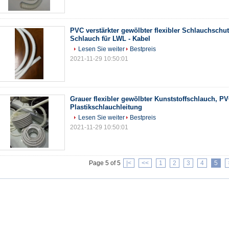
PVC verstärkter gewölbter flexibler Schlauchschu
Schlauch für LWL - Kabel
Lesen Sie weiter
Bestpreis
2021-11-29 10:50:01
Grauer flexibler gewölbter Kunststoffschlauch, PV
Plastikschlauchleitung
Lesen Sie weiter
Bestpreis
2021-11-29 10:50:01
Page 5 of 5
|<
<<
1
2
3
4
5