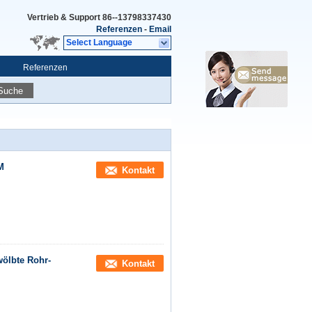
Vertrieb & Support
86--13798337430
Referenzen
-
Email
Select Language
Referenzen
Suche
M
Kontakt
wölbte Rohr-
Kontakt