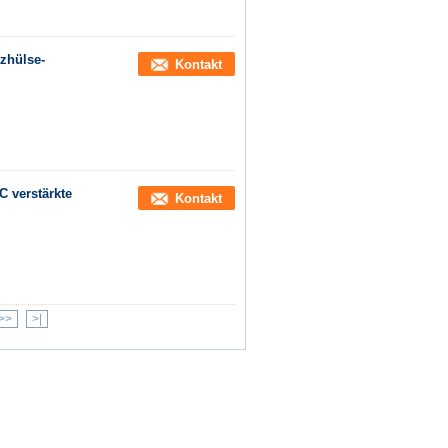
tzhülse-
Kontakt
C verstärkte
Kontakt
>>
>|