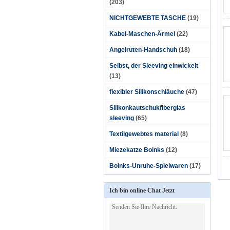
(203)
NICHTGEWEBTE TASCHE
(19)
Kabel-Maschen-Ärmel
(22)
Angelruten-Handschuh
(18)
Selbst, der Sleeving einwickelt
(13)
flexibler Silikonschläuche
(47)
Silikonkautschukfiberglas
sleeving
(65)
Textilgewebtes material
(8)
Miezekatze Boinks
(12)
Boinks-Unruhe-Spielwaren
(17)
Ich bin online Chat Jetzt