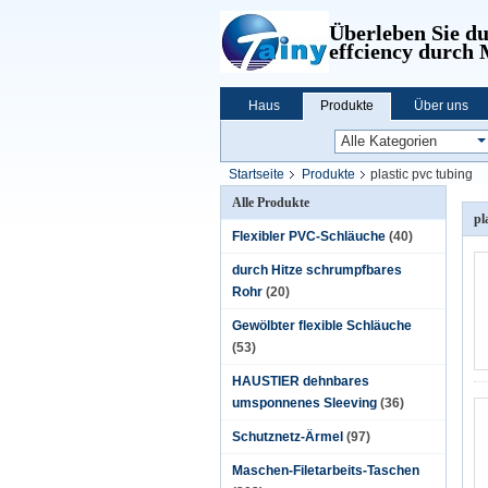
Überleben Sie d
effciency durch
Haus
Produkte
Über uns
Startseite
Produkte
plastic pvc tubing
Alle Produkte
pl
Flexibler PVC-Schläuche
(40)
durch Hitze schrumpfbares
Rohr
(20)
Gewölbter flexible Schläuche
(53)
HAUSTIER dehnbares
umsponnenes Sleeving
(36)
Schutznetz-Ärmel
(97)
Maschen-Filetarbeits-Taschen