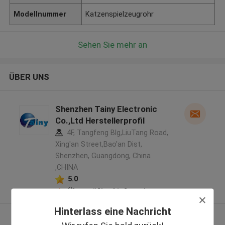
Modellnummer
Katzenspielzeugrohr
Sehen Sie mehr an
ÜBER UNS
Shenzhen Tainy Electronic
Co.,Ltd Herstellerprofil
4F, Tangfeng Blg,LiuTang Road,
Xing'an Street,Bao'an Dist,
Shenzhen, Guangdong, China
,CHINA
5.0
Überprüfter Lieferant
Hinterlass eine Nachricht
Sehen Sie mehr an