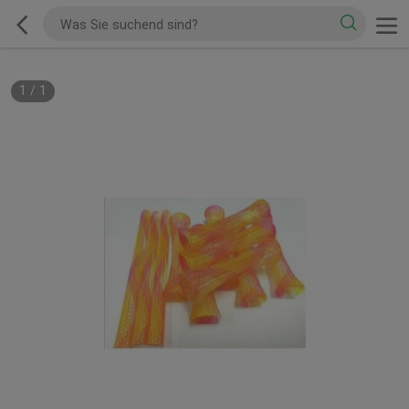
1
/
1