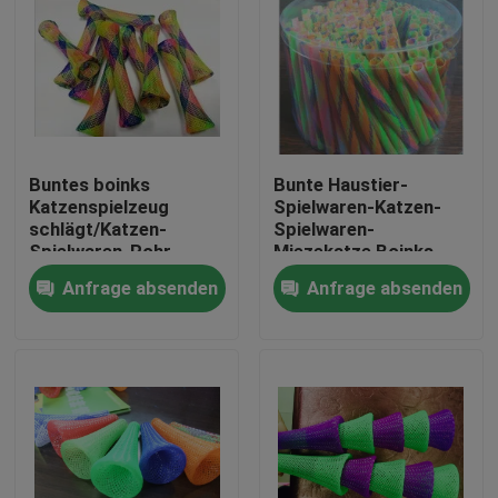
Buntes boinks
Bunte Haustier-
Katzenspielzeug
Spielwaren-Katzen-
schlägt/Katzen-
Spielwaren-
Spielwaren-Rohr,
Miezekatze Boinks
Plastikkatzen-Rohr-
geben sie Trieb frei
Anfrage absenden
Anfrage absenden
Spielzeug
Haus
Produkte
Über uns