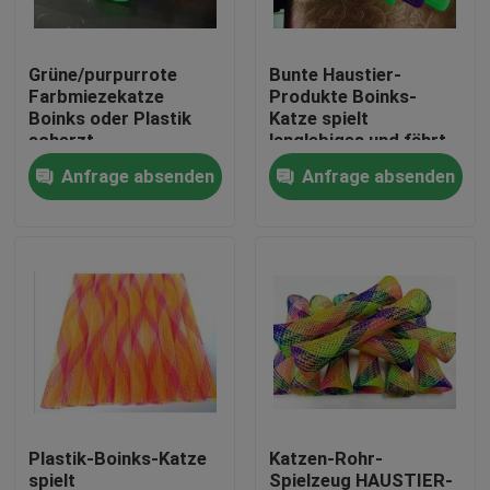
Fabrik-Ausflug
Grüne/purpurrote
Bunte Haustier-
Farbmiezekatze
Produkte Boinks-
Boinks oder Plastik
Katze spielt
Qualitätskontrolle
scherzt
langlebiges und fährt
Spielwaren-/Kinderspielwarenschläuche
Katzen
Anfrage absenden
Anfrage absenden
Treten Sie mit uns in Verbindung
Fordern Sie ein Zitat
Flexibler PVC-Schläuche
durch Hitze schrumpfbares Rohr
Plastik-Boinks-Katze
Katzen-Rohr-
Gewölbter flexible Schläuche
spielt
Spielzeug HAUSTIER-