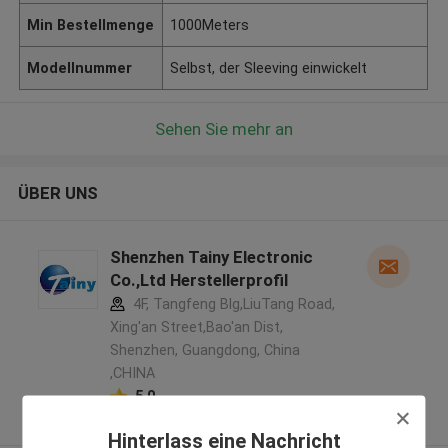
Min Bestellmenge
1000Meters
Modellnummer
Selbst, der Sleeving einwickelt
Sehen Sie mehr an
ÜBER UNS
Shenzhen Tainy Electronic
Co.,Ltd Herstellerprofil
4F, Tangfeng Blg,LiuTang Road,
Xing'an Street,Bao'an Dist,
Shenzhen, Guangdong, China
,CHINA
5.0
Überprüfter Lieferant
Hinterlass eine Nachricht