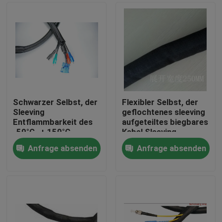
Schwarzer Selbst, der
Flexibler Selbst, der
Sleeving
geflochtenes sleeving
Entflammbarkeit des
aufgeteiltes biegbares
-50°C- + 150°C
Kabel Sleeving
Betriebsbereich-VW-1
einwickelt
Anfrage absenden
Anfrage absenden
einwickelt
Haus
Produkte
Über uns