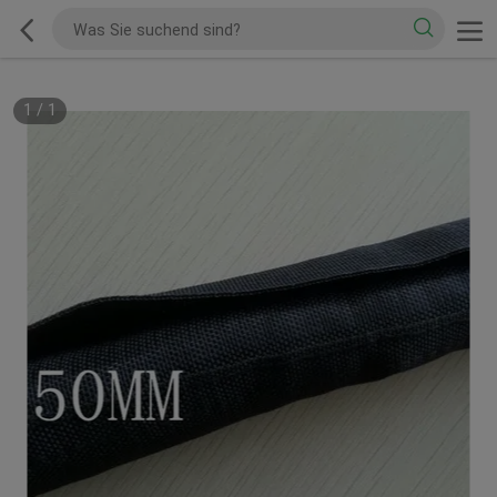
1
/
1